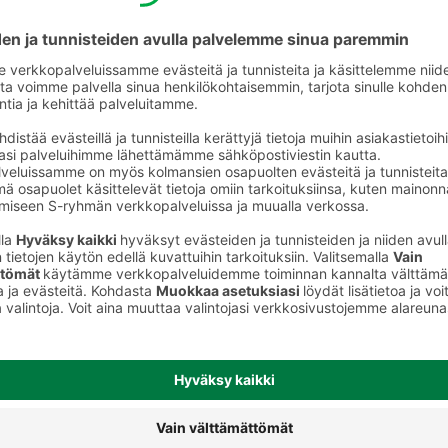
Ale-olut