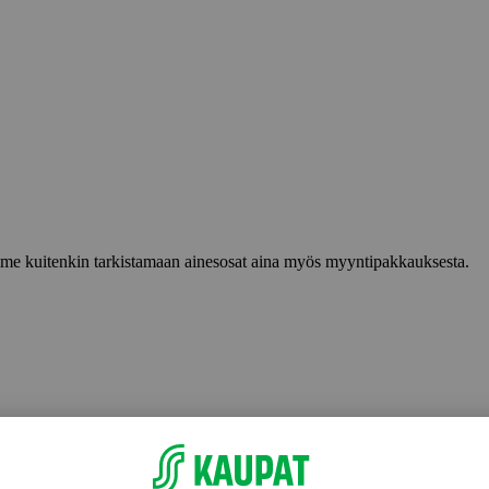
lemme kuitenkin tarkistamaan ainesosat aina myös myyntipakkauksesta.