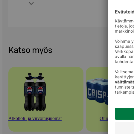
Katso myös
Alkoholi- ja virvoitusjuomat
Oluet