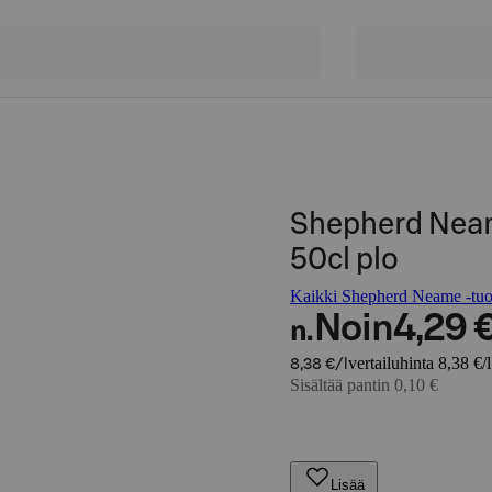
Shepherd Neam
50cl plo
Kaikki Shepherd Neame -tuot
Noin
4,29 
n.
vertailuhinta 8,38 €/l
8,38 €/l
Sisältää pantin 0,10 €
Lisää