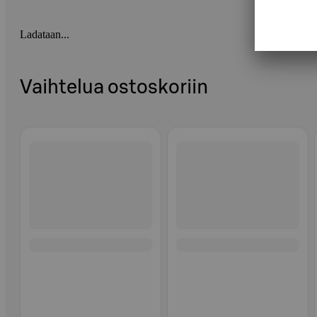
Ladataan...
Vaihtelua ostoskoriin
Ohita listaus