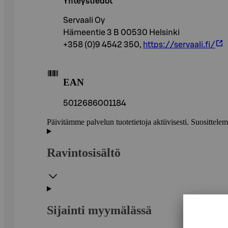
Yhteystiedot
Servaali Oy
Hämeentie 3 B 00530 Helsinki
+358 (0)9 4542 350,
https://servaali.fi/
EAN
5012686001184
Päivitämme palvelun tuotetietoja aktiivisesti. Suositte
Ravintosisältö
Sijainti myymälässä