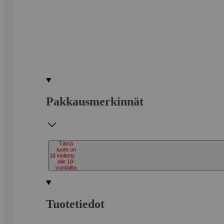
Pakkausmerkinnät
Tämä
tuote on
18
kielletty
alle 18-
vuotiailta
Tuotetiedot