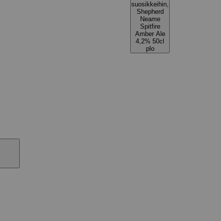
suosikkeihin,
Shepherd
Neame
Spitfire
Amber Ale
4,2% 50cl
plo