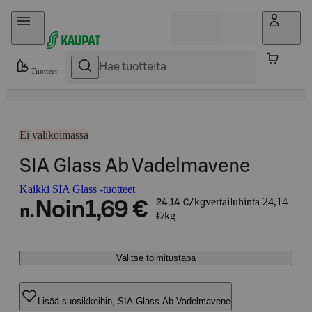
Hyppää sisältöön
Tuotteet
Ei valikoimassa
SIA Glass Ab Vadelmavene
Kaikki SIA Glass -tuotteet
vertailuhinta 24,14
Noin
1,69 €
24,14 €/kg
n.
€/kg
Valitse toimitustapa
Lisää suosikkeihin, SIA Glass Ab Vadelmavene