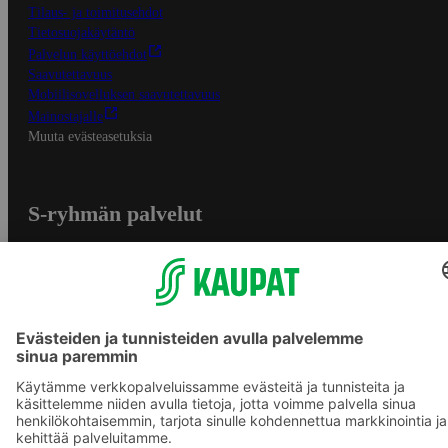
Tilaus- ja toimitusehdot
Tietosuojakäytäntö
Palvelun käyttöehdot
Saavutettavuus
Mobiilisovelluksen saavutettavuus
Mainostajalle
Muuta evästeasetuksia
S-ryhmän palvelut
S-ryhmä
Asiakasomistajuus
Yhteishyvä Ruoka -sovellus
S-ostoslista -sovellus
Prisma.fi
Sokos.fi
S-Pankki
Yhteishyvä
Sokos Hotels