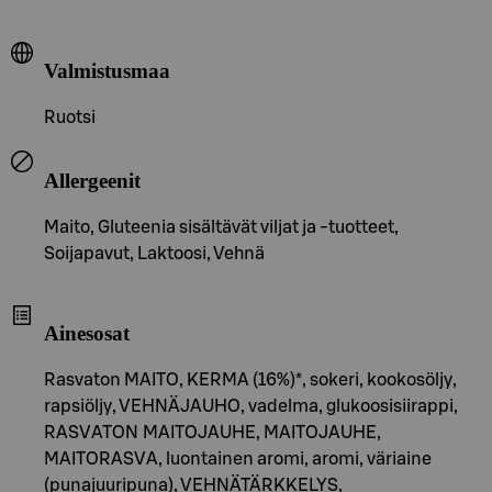
Valmistusmaa
Ruotsi
Allergeenit
Maito, Gluteenia sisältävät viljat ja -tuotteet,
Soijapavut, Laktoosi, Vehnä
Ainesosat
Rasvaton MAITO, KERMA (16%)*, sokeri, kookosöljy,
rapsiöljy, VEHNÄJAUHO, vadelma, glukoosisiirappi,
RASVATON MAITOJAUHE, MAITOJAUHE,
MAITORASVA, luontainen aromi, aromi, väriaine
(punajuuripuna), VEHNÄTÄRKKELYS,