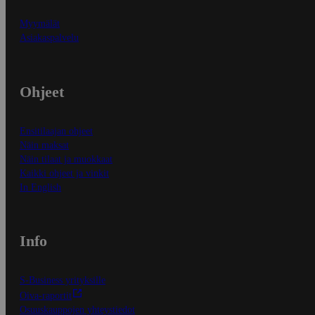
Myymälät
Asiakaspalvelu
Ohjeet
Ensitilaajan ohjeet
Näin maksat
Näin tilaat ja muokkaat
Kaikki ohjeet ja vinkit
In English
Info
S-Business yrityksille
Oiva-raportit
Osuuskauppojen yhteystiedot