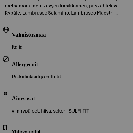
metsämarjainen, kevyen kirsikkainen, pirskahteleva
Rypäle: Lambrusco Salamino, Lambrusco Maestri,…
Valmistusmaa
Italia
Allergeenit
Rikkidioksidi ja sulfiitit
Ainesosat
viinirypäleet, hiiva, sokeri, SULFIITIT
Yhteystiedot