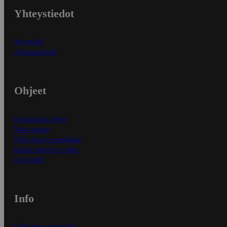
Yhteystiedot
Myymälät
Asiakaspalvelu
Ohjeet
Ensitilaajan ohjeet
Näin maksat
Näin tilaat ja muokkaat
Kaikki ohjeet ja vinkit
In English
Info
S-Business yrityksille