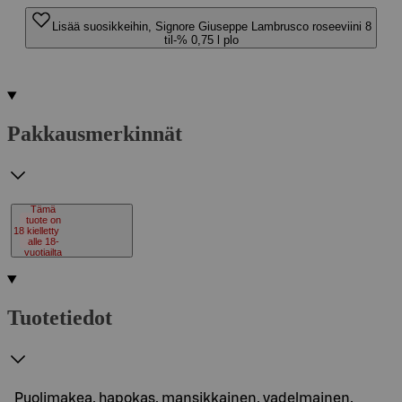
Lisää suosikkeihin, Signore Giuseppe Lambrusco roseeviini 8
til-% 0,75 l plo
Pakkausmerkinnät
Tämä
tuote on
18
kielletty
alle 18-
vuotiailta
Tuotetiedot
Puolimakea, hapokas, mansikkainen, vadelmainen,