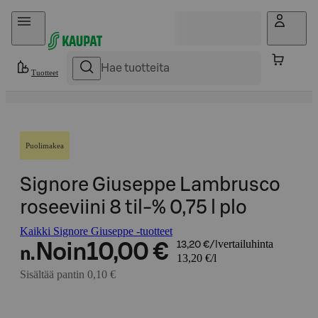
Hyppää sisältöön
Tuotteet
Puolimakea
Signore Giuseppe Lambrusco
roseeviini 8 til-% 0,75 l plo
Kaikki Signore Giuseppe -tuotteet
vertailuhinta
Noin
10,00 €
13,20 €/l
n.
13,20 €/l
Sisältää pantin 0,10 €