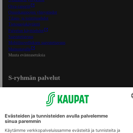
Oiva-raportit
Osuuskauppojen yhteystiedot
Tilaus- ja toimitusehdot
Tietosuojakäytäntö
Palvelun käyttöehdot
Saavutettavuus
Mobiilisovelluksen saavutettavuus
Mainostajalle
Muuta evästeasetuksia
S-ryhmän palvelut
S-ryhmä
Asiakasomistajuus
Yhteishyvä Ruoka -sovellus
S-ostoslista -sovellus
Prisma.fi
Sokos.fi