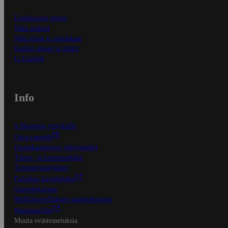
Ensitilaajan ohjeet
Näin maksat
Näin tilaat ja muokkaat
Kaikki ohjeet ja vinkit
In English
Info
S-Business yrityksille
Oiva-raportit
Osuuskauppojen yhteystiedot
Tilaus- ja toimitusehdot
Tietosuojakäytäntö
Palvelun käyttöehdot
Saavutettavuus
Mobiilisovelluksen saavutettavuus
Mainostajalle
Muuta evästeasetuksia