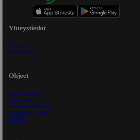
Yhteystiedot
Myymälät
Asiakaspalvelu
Ohjeet
Ensitilaajan ohjeet
Näin maksat
Näin tilaat ja muokkaat
Kaikki ohjeet ja vinkit
In English