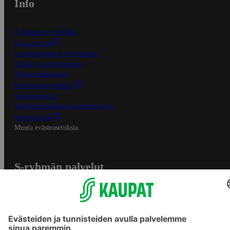
Info
S-Business yrityksille
Oiva-raportit
Osuuskauppojen yhteystiedot
Tilaus- ja toimitusehdot
Tietosuojakäytäntö
Palvelun käyttöehdot
Saavutettavuus
Mobiilisovelluksen saavutettavuus
Mainostajalle
Muuta evästeasetuksia
S-ryhmän palvelut
S-ryhmä
Asiakasomistajuus
Yhteishyvä Ruoka -sovellus