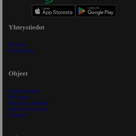
Yhteystiedot
Myymälät
Asiakaspalvelu
Ohjeet
Ensitilaajan ohjeet
Näin maksat
Näin tilaat ja muokkaat
Kaikki ohjeet ja vinkit
In English