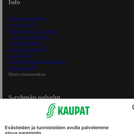
Info
S-Business yrityksille
Oiva-raportit
Osuuskauppojen yhteystiedot
Tilaus- ja toimitusehdot
Tietosuojakäytäntö
Palvelun käyttöehdot
Saavutettavuus
Mobiilisovelluksen saavutettavuus
Mainostajalle
Muuta evästeasetuksia
S-ryhmän palvelut
S-ryhmä
Asiakasomistajuus
Yhteishyvä Ruoka -sovellus