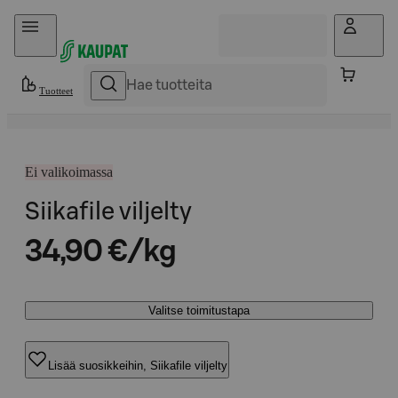
Hyppää sisältöön
Tuotteet
Ei valikoimassa
Siikafile viljelty
34,90 €/kg
Valitse toimitustapa
Lisää suosikkeihin, Siikafile viljelty