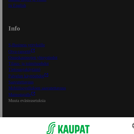
In English
Info
S-Business yrityksille
Oiva-raportit
Osuuskauppojen yhteystiedot
Tilaus- ja toimitusehdot
Tietosuojakäytäntö
Palvelun käyttöehdot
Saavutettavuus
Mobiilisovelluksen saavutettavuus
Mainostajalle
Muuta evästeasetuksia
S-ryhmän palvelut