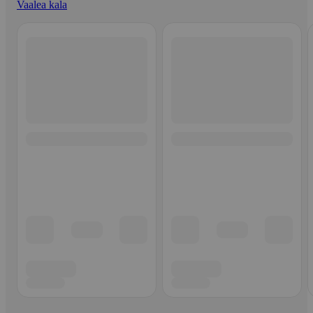
Vaalea kala
Ohita listaus