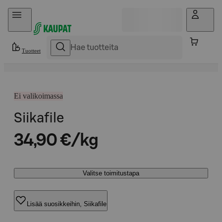
Hyppää sisältöön
Tuotteet
Ei valikoimassa
Siikafile
34,90 €/kg
Valitse toimitustapa
Lisää suosikkeihin, Siikafile