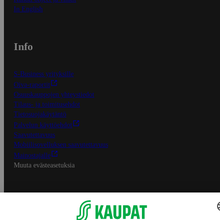
In English
Info
S-Business yrityksille
Oiva-raportit
Osuuskauppojen yhteystiedot
Tilaus- ja toimitusehdot
Tietosuojakäytäntö
Palvelun käyttöehdot
Saavutettavuus
Mobiilisovelluksen saavutettavuus
Mainostajalle
Muuta evästeasetuksia
S-ryhmän palvelut