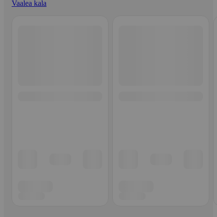
Vaalea kala
Ohita listaus