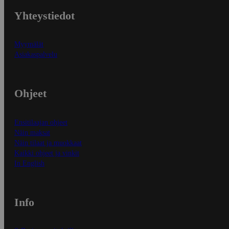
Yhteystiedot
Myymälät
Asiakaspalvelu
Ohjeet
Ensitilaajan ohjeet
Näin maksat
Näin tilaat ja muokkaat
Kaikki ohjeet ja vinkit
In English
Info