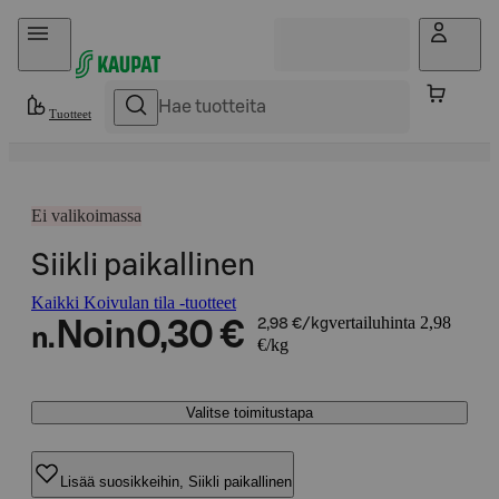
Hyppää sisältöön
Tuotteet
Ei valikoimassa
Siikli paikallinen
Kaikki Koivulan tila -tuotteet
vertailuhinta 2,98
Noin
0,30 €
2,98 €/kg
n.
€/kg
Valitse toimitustapa
Lisää suosikkeihin, Siikli paikallinen