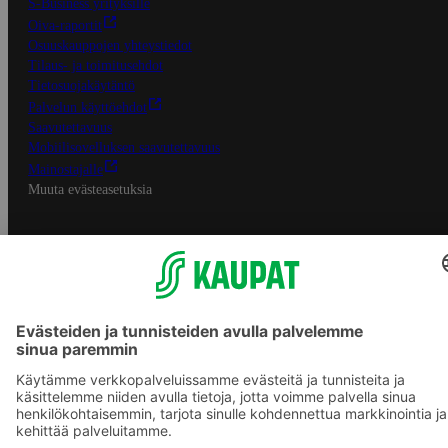
S-Business yrityksille
Oiva-raportit
Osuuskauppojen yhteystiedot
Tilaus- ja toimitusehdot
Tietosuojakäytäntö
Palvelun käyttöehdot
Saavutettavuus
Mobiilisovelluksen saavutettavuus
Mainostajalle
Muuta evästeasetuksia
S-ryhmän palvelut
S-ryhmä
Asiakasomistajuus
Yhteishyvä Ruoka -sovellus
S-ostoslista -sovellus
Prisma.fi
Sokos.fi