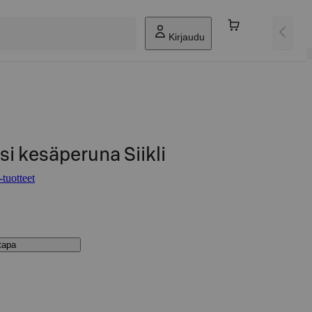
Kirjaudu
i kesäperuna Siikli
tuotteet
stapa