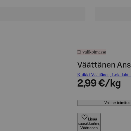
Ei valikoimassa
Väättänen Anss
Kaikki Väättänen, Lokalahti -
2,99 €/kg
Valitse toimitu
Lisää
suosikkeihin,
Väättänen