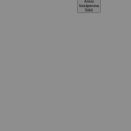
Anssi
kesäperuna
Siikli