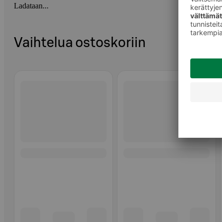
Ladataan...
Vaihtelua ostoskoriin
Ohita listaus