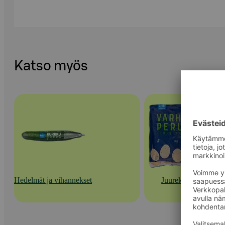
Katso myös
Hedelmät ja vihannekset
Juurekset