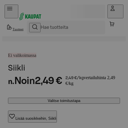
Hyppää sisältöön
Tuotteet
Ei valikoimassa
Siikli
vertailuhinta 2,49
Noin
2,49 €
2,49 €/kg
n.
€/kg
Valitse toimitustapa
Lisää suosikkeihin, Siikli