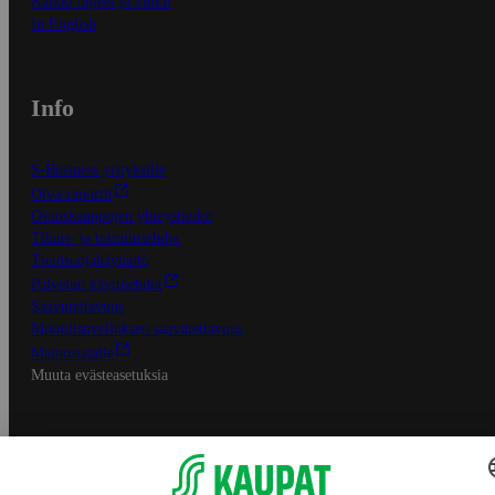
Kaikki ohjeet ja vinkit
In English
Info
S-Business yrityksille
Oiva-raportit
Osuuskauppojen yhteystiedot
Tilaus- ja toimitusehdot
Tietosuojakäytäntö
Palvelun käyttöehdot
Saavutettavuus
Mobiilisovelluksen saavutettavuus
Mainostajalle
Muuta evästeasetuksia
S-ryhmän palvelut