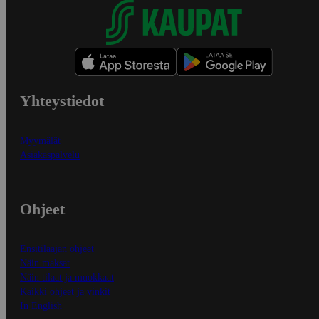
Yhteystiedot
Myymälät
Asiakaspalvelu
Ohjeet
Ensitilaajan ohjeet
Näin maksat
Näin tilaat ja muokkaat
Kaikki ohjeet ja vinkit
In English