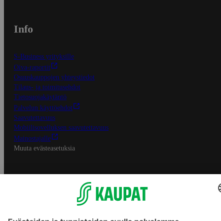
Info
S-Business yrityksille
Oiva-raportit
Osuuskauppojen yhteystiedot
Tilaus- ja toimitusehdot
Tietosuojakäytäntö
Palvelun käyttöehdot
Saavutettavuus
Mobiilisovelluksen saavutettavuus
Mainostajalle
Muuta evästeasetuksia
S-ryhmän palvelut
S-ryhmä