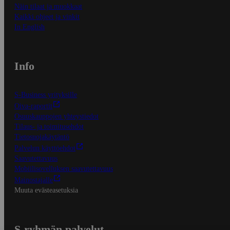
Näin tilaat ja muokkaat
Kaikki ohjeet ja vinkit
In English
Info
S-Business yrityksille
Oiva-raportit
Osuuskauppojen yhteystiedot
Tilaus- ja toimitusehdot
Tietosuojakäytäntö
Palvelun käyttöehdot
Saavutettavuus
Mobiilisovelluksen saavutettavuus
Mainostajalle
Muuta evästeasetuksia
S-ryhmän palvelut