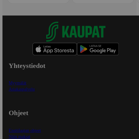
Yhteystiedot
Myymälät
Asiakaspalvelu
Ohjeet
Ensitilaajan ohjeet
Näin maksat