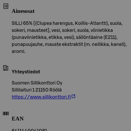
Ainesosat
SILLI 65% [(Clupea harengus, Koillis-Atlantti), suola,
sokeri, mausteet], vesi, sokeri, suola, viinietikka
(punaviinietikka, etikka, vesi), säilöntäaine (E211),
punapuujauhe, mauste ekstraktit (m. neilikka, kaneli),
aromi.
Yhteystiedot
Suomen Sillikonttori Oy
Sillilaituri 1 21150 Röölä
https://www.sillikonttori.fi
EAN
6411440041081