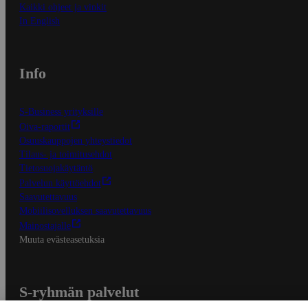
Kaikki ohjeet ja vinkit
In English
Info
S-Business yrityksille
Oiva-raportit
Osuuskauppojen yhteystiedot
Tilaus- ja toimitusehdot
Tietosuojakäytäntö
Palvelun käyttöehdot
Saavutettavuus
Mobiilisovelluksen saavutettavuus
Mainostajalle
Muuta evästeasetuksia
S-ryhmän palvelut