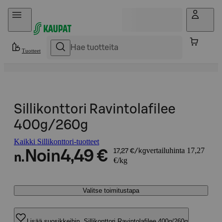
Hyppää sisältöön
Tuotteet
Sillikonttori Ravintolafilee
400g/260g
Kaikki Sillikonttori-tuotteet
vertailuhinta 17,27
Noin
4,49 €
17,27 €/kg
n.
€/kg
Valitse toimitustapa
Lisää suosikkeihin, Sillikonttori Ravintolafilee 400g/260g