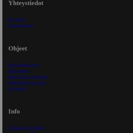
Yhteystiedot
Myymälät
Asiakaspalvelu
Ohjeet
Ensitilaajan ohjeet
Näin maksat
Näin tilaat ja muokkaat
Kaikki ohjeet ja vinkit
In English
Info
S-Business yrityksille