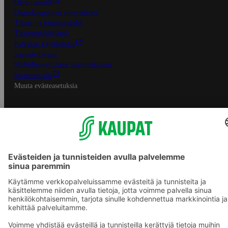
Oiva-raportit
Osuuskauppojen yhteystiedot
Tilaus- ja toimitusehdot
Tietosuojakäytäntö
Palvelun käyttöehdot
Saavutettavuus
Mobiilisovelluksen saavutettavuus
Mainostajalle
Muuta evästeasetuksia
S-ryhmän palvelut
S-ryhmä
Asiakasomistajuus
Yhteishyvä Ruoka -sovellus
S-ostoslista -sovellus
Prisma.fi
Sokos.fi
S-Pankki