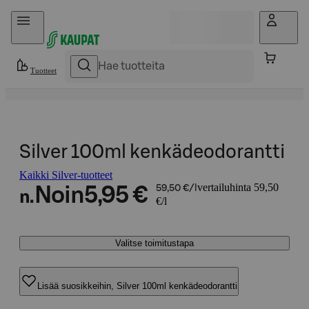
Hyppää sisältöön
Tuotteet
Silver 100ml kenkädeodorantti
Kaikki Silver-tuotteet
vertailuhinta 59,50
Noin
5,95 €
59,50 €/l
n.
€/l
Valitse toimitustapa
Lisää suosikkeihin, Silver 100ml kenkädeodorantti