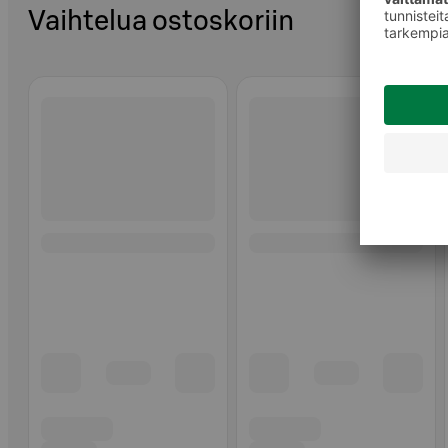
Vaihtelua ostoskoriin
Ohita listaus