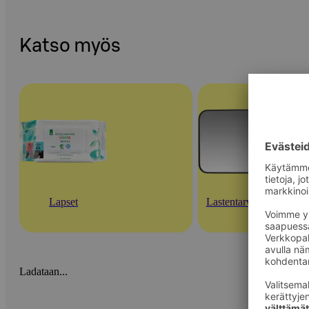
Katso myös
Lapset
Lastentarvikkeet
Ladataan...