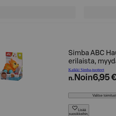
Simba ABC Haus
erilaista, myyd
Kaikki Simba-tuotteet
Noin
6,95 
n.
Valitse toimitu
Lisää
suosikkeihin,