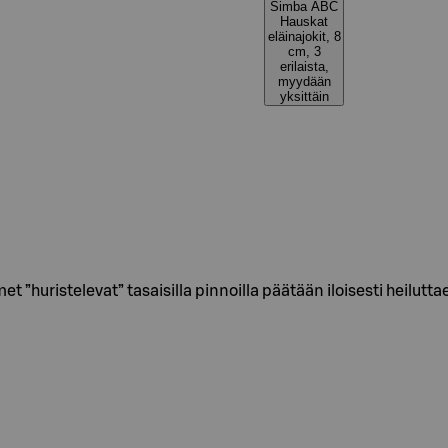
Simba ABC
Hauskat
eläinajokit, 8
cm, 3
erilaista,
myydään
yksittäin
 ”huristelevat” tasaisilla pinnoilla päätään iloisesti heilutta