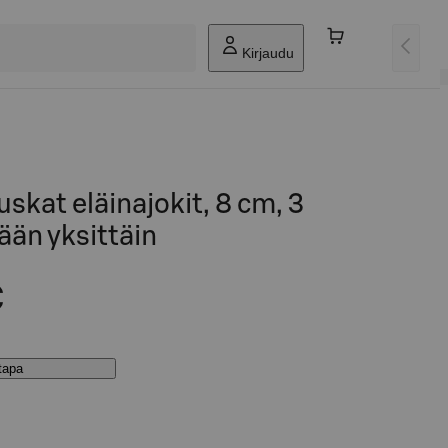
Kirjaudu
kat eläinajokit, 8 cm, 3
ään yksittäin
€
stapa