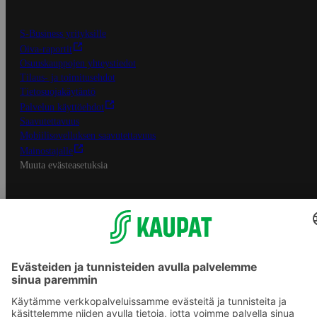
S-Business yrityksille
Oiva-raportit
Osuuskauppojen yhteystiedot
Tilaus- ja toimitusehdot
Tietosuojakäytäntö
Palvelun käyttöehdot
Saavutettavuus
Mobiilisovelluksen saavutettavuus
Mainostajalle
Muuta evästeasetuksia
S-ryhmän palvelut
S-ryhmä
Asiakasomistajuus
Yhteishyvä Ruoka -sovellus
S-ostoslista -sovellus