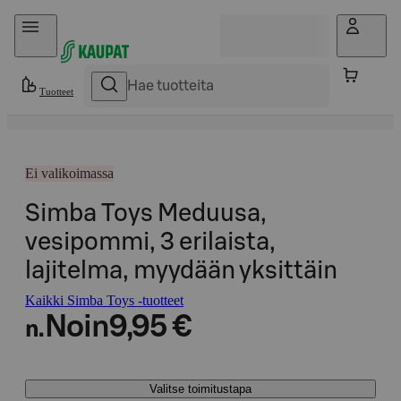
Hyppää sisältöön
Tuotteet
Ei valikoimassa
Simba Toys Meduusa,
vesipommi, 3 erilaista,
lajitelma, myydään yksittäin
Kaikki Simba Toys -tuotteet
Noin
9,95 €
n.
Valitse toimitustapa