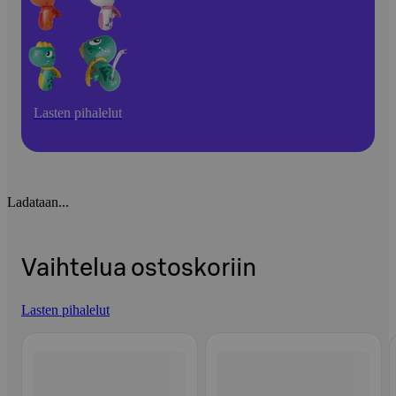
Lasten pihalelut
Ladataan...
Vaihtelua ostoskoriin
Lasten pihalelut
Ohita listaus