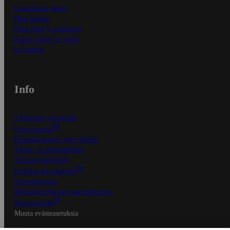
Ensitilaajan ohjeet
Näin maksat
Näin tilaat ja muokkaat
Kaikki ohjeet ja vinkit
In English
Info
S-Business yrityksille
Oiva-raportit
Osuuskauppojen yhteystiedot
Tilaus- ja toimitusehdot
Tietosuojakäytäntö
Palvelun käyttöehdot
Saavutettavuus
Mobiilisovelluksen saavutettavuus
Mainostajalle
Muuta evästeasetuksia