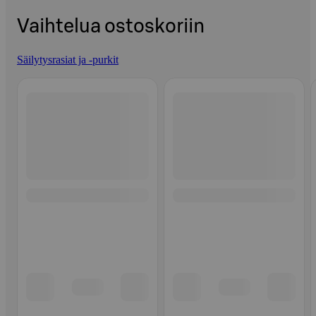
Vaihtelua ostoskoriin
Säilytysrasiat ja -purkit
Ohita listaus