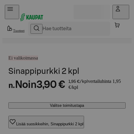
Hyppää sisältöön
Tuotteet
Ei valikoimassa
Sinappipurkki 2 kpl
vertailuhinta 1,95
Noin
3,90 €
1,95 €/kpl
n.
€/kpl
Valitse toimitustapa
Lisää suosikkeihin, Sinappipurkki 2 kpl