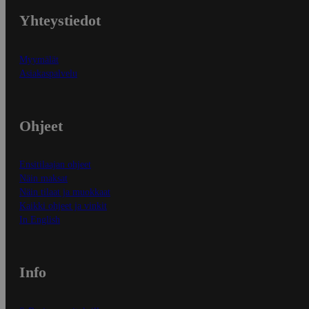
Yhteystiedot
Myymälät
Asiakaspalvelu
Ohjeet
Ensitilaajan ohjeet
Näin maksat
Näin tilaat ja muokkaat
Kaikki ohjeet ja vinkit
In English
Info