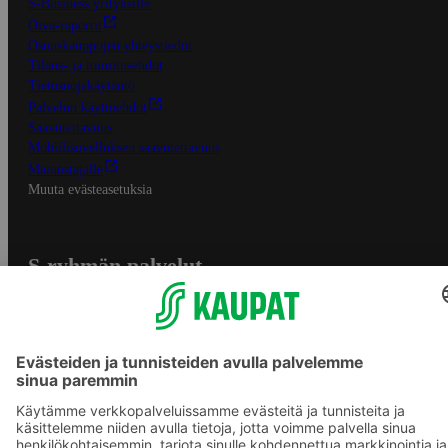
S-Business yrityksille
Oiva-raportit
Osuuskauppojen yhteystiedot
Tilaus- ja toimitusehdot
Tietosuojakäytäntö
Palvelun käyttöehdot
Saavutettavuus
Mobiilisovelluksen saavutettavuus
Mainostajalle
Muuta evästeasetuksia
S-ryhmän palvelut
S-ryhmä
Asiakasomistajuus
Yhteishyvä Ruoka -sovellus
S-ostoslista -sovellus
Prisma.fi
Sokos.fi