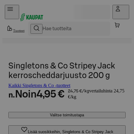
Hyppää sisältöön
Tuotteet
Singletons & Co Stripey Jack
kerroscheddarjuusto 200 g
Kaikki Singletons & Co -tuotteet
vertailuhinta 24,75
Noin
4,95 €
24,75 €/kg
n.
€/kg
Valitse toimitustapa
Lisää suosikkeihin, Singletons & Co Stripey Jack