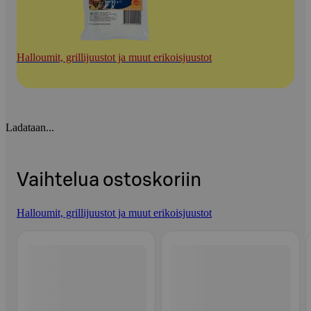
Halloumit, grillijuustot ja muut erikoisjuustot
Ladataan...
Vaihtelua ostoskoriin
Halloumit, grillijuustot ja muut erikoisjuustot
Ohita listaus