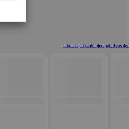
Ikkuna- ja lasipintojen puhdistusaine