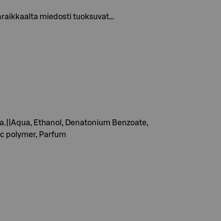
erenraikkaalta miedosti tuoksuvat…
lia.||Aqua, Ethanol, Denatonium Benzoate,
nic polymer, Parfum