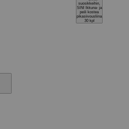
suosikkeihin,
SINI Ikkuna- ja
peili kostea
pikasiivousliina
30 kpl