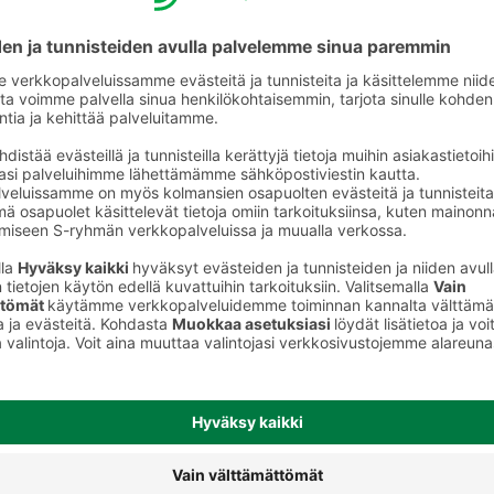
t
Ikkuna- ja lasipintojen puhdistusaineet