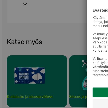
Katso myös
Kodinhoito ja taloustarvikkeet
Siivous ja puhdistusainee