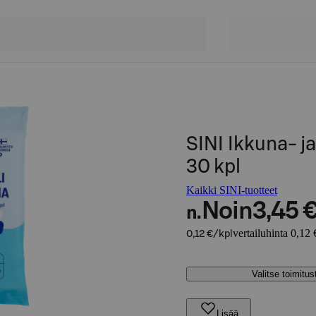
SINI Ikkuna- ja
30 kpl
Kaikki SINI-tuotteet
Noin
3,45 
n.
vertailuhinta 0,12 
0,12 €/kpl
Valitse toimitu
Lisää