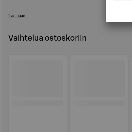
Ladataan...
Vaihtelua ostoskoriin
Ohita listaus