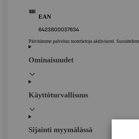
EAN
6423800037634
Päivitämme palvelun tuotetietoja aktiivisesti. Suositte
Ominaisuudet
Käyttöturvallisuus
Sijainti myymälässä