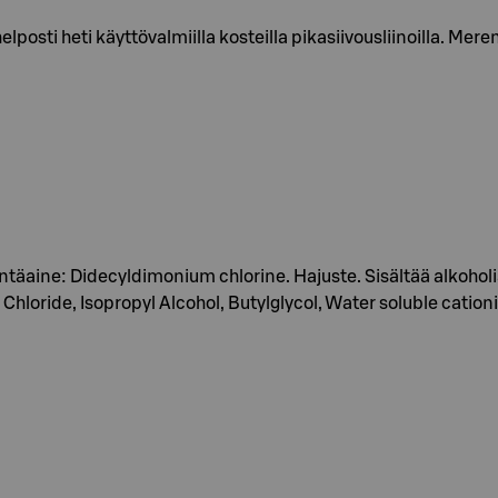
 helposti heti käyttövalmiilla kosteilla pikasiivousliinoilla. M
löntäaine: Didecyldimonium chlorine. Hajuste. Sisältää alkoho
hloride, Isopropyl Alcohol, Butylglycol, Water soluble catio