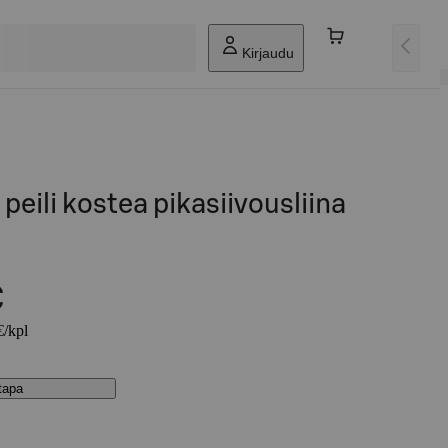
Kirjaudu
 peili kostea pikasiivousliina
€
€/kpl
stapa