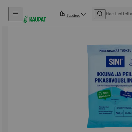
Hyppää sisältöön
Tuotteet