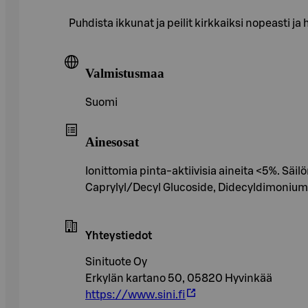
Puhdista ikkunat ja peilit kirkkaiksi nopeasti ja
Valmistusmaa
Suomi
Ainesosat
Ionittomia pinta-aktiivisia aineita <5%. Säi
Caprylyl/Decyl Glucoside, Didecyldimonium C
Yhteystiedot
Sinituote Oy
Erkylän kartano 50, 05820 Hyvinkää
https://www.sini.fi