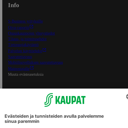
Info
S-Business yrityksille
Oiva-raportit
Osuuskauppojen yhteystiedot
Tilaus- ja toimitusehdot
Tietosuojakäytäntö
Palvelun käyttöehdot
Saavutettavuus
Mobiilisovelluksen saavutettavuus
Mainostajalle
Muuta evästeasetuksia
S-ryhmän palvelut
S-ryhmä
Asiakasomistajuus
Yhteishyvä Ruoka -sovellus