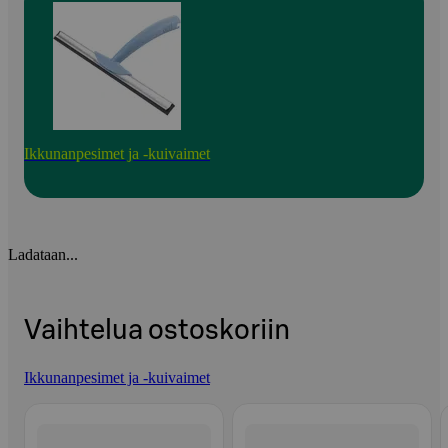
Ikkunanpesimet ja -kuivaimet
Ladataan...
Vaihtelua ostoskoriin
Ikkunanpesimet ja -kuivaimet
Ohita listaus