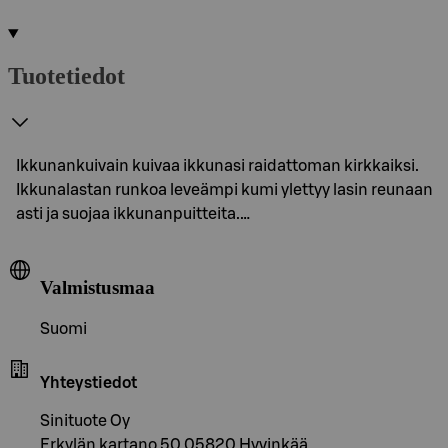
Tuotetiedot
Ikkunankuivain kuivaa ikkunasi raidattoman kirkkaiksi.
Ikkunalastan runkoa leveämpi kumi ylettyy lasin reunaan
asti ja suojaa ikkunanpuitteita.…
Valmistusmaa
Suomi
Yhteystiedot
Sinituote Oy
Erkylän kartano 50 05820 Hyvinkää