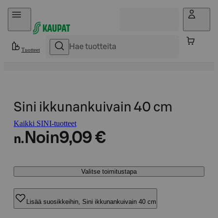
Hyppää sisältöön
Tuotteet
Sini ikkunankuivain 40 cm
Kaikki SINI-tuotteet
Noin
9,09 €
n.
Valitse toimitustapa
Lisää suosikkeihin, Sini ikkunankuivain 40 cm