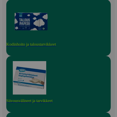
Kodinhoito ja taloustarvikkeet
Siivousvälineet ja tarvikkeet