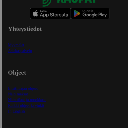
Yhteystiedot
Myymälät
Asiakaspalvelu
Ohjeet
Ensitilaajan ohjeet
Näin maksat
Näin tilaat ja muokkaat
Kaikki ohjeet ja vinkit
In English