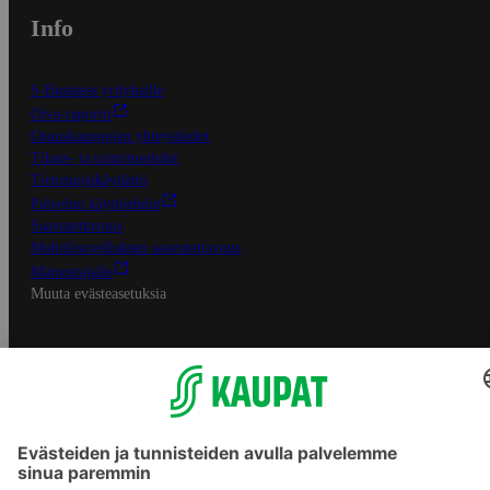
Info
S-Business yrityksille
Oiva-raportit
Osuuskauppojen yhteystiedot
Tilaus- ja toimitusehdot
Tietosuojakäytäntö
Palvelun käyttöehdot
Saavutettavuus
Mobiilisovelluksen saavutettavuus
Mainostajalle
Muuta evästeasetuksia
S-ryhmän palvelut
S-ryhmä
Asiakasomistajuus
Yhteishyvä Ruoka -sovellus