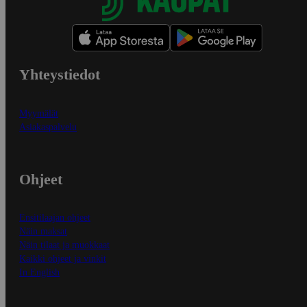
Yhteystiedot
Myymälät
Asiakaspalvelu
Ohjeet
Ensitilaajan ohjeet
Näin maksat
Näin tilaat ja muokkaat
Kaikki ohjeet ja vinkit
In English