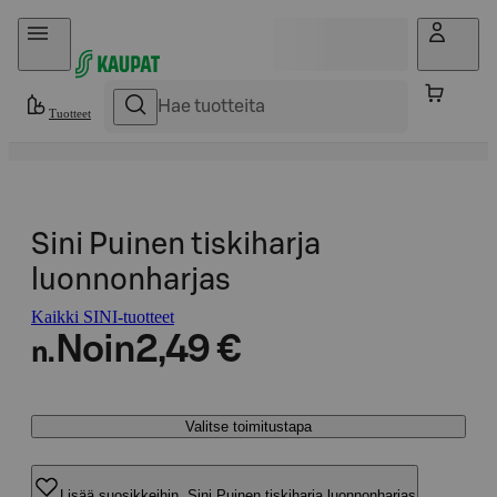
Hyppää sisältöön
Tuotteet
Sini Puinen tiskiharja
luonnonharjas
Kaikki SINI-tuotteet
Noin
2,49 €
n.
Valitse toimitustapa
Lisää suosikkeihin, Sini Puinen tiskiharja luonnonharjas