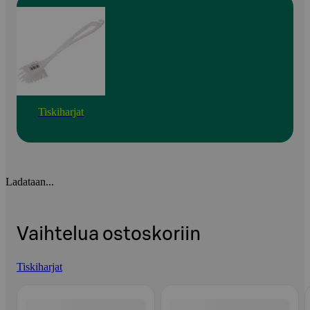
Tiskiharjat
Ladataan...
Vaihtelua ostoskoriin
Tiskiharjat
Ohita listaus