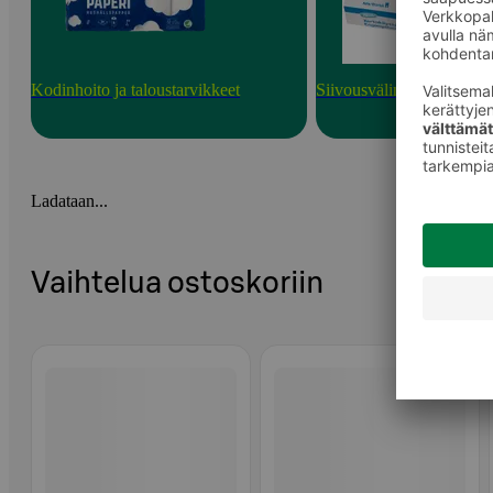
Kodinhoito ja taloustarvikkeet
Siivousvälineet ja tarvikk
Ladataan...
Vaihtelua ostoskoriin
Ohita listaus