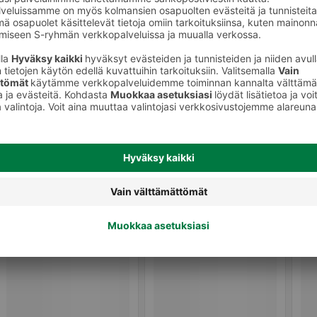
eet
Wc-harjat ja muut tarvikkeet