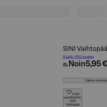
SINI Vaihtopä
Kaikki SINI-tuotteet
Noin
5,95 
n.
Valitse toimitu
Lisää
suosikkeihin,
SINI
Vaihtopää