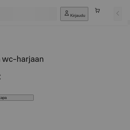
Kirjaudu
ä wc-harjaan
€
stapa