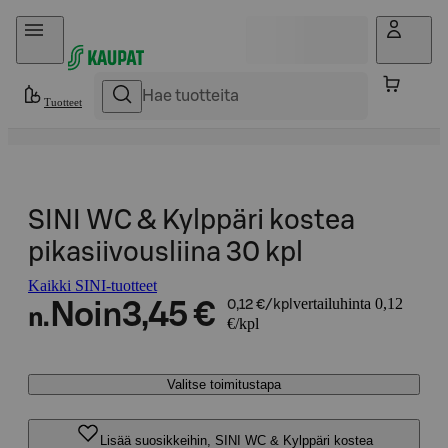
Hyppää sisältöön
Tuotteet
SINI WC & Kylppäri kostea
pikasiivousliina 30 kpl
Kaikki SINI-tuotteet
vertailuhinta 0,12
Noin
3,45 €
0,12 €/kpl
n.
€/kpl
Valitse toimitustapa
Lisää suosikkeihin, SINI WC & Kylppäri kostea