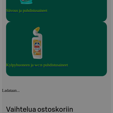
Siivous ja puhdistusaineet
Kylpyhuoneen ja wc:n puhdistusaineet
Ladataan...
Vaihtelua ostoskoriin