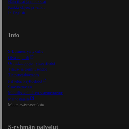
Näin tilaat ja muokkaat
Kaikki ohjeet ja vinkit
In English
Info
S-Business yrityksille
Oiva-raportit
Osuuskauppojen yhteystiedot
Tilaus- ja toimitusehdot
Tietosuojakäytäntö
Palvelun käyttöehdot
Saavutettavuus
Mobiilisovelluksen saavutettavuus
Mainostajalle
Muuta evästeasetuksia
S-ryhmän palvelut