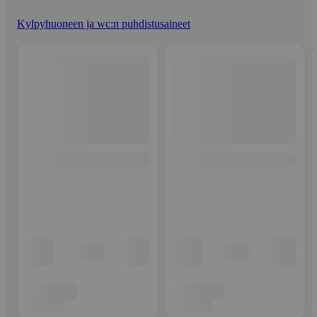
Kylpyhuoneen ja wc:n puhdistusaineet
Ohita listaus