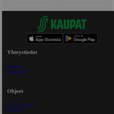
Yhteystiedot
Myymälät
Asiakaspalvelu
Ohjeet
Ensitilaajan ohjeet
Näin maksat