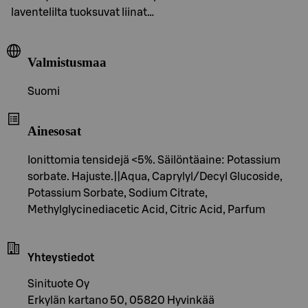
laventelilta tuoksuvat liinat…
Valmistusmaa
Suomi
Ainesosat
Ionittomia tensidejä <5%. Säilöntäaine: Potassium
sorbate. Hajuste.||Aqua, Caprylyl/Decyl Glucoside,
Potassium Sorbate, Sodium Citrate,
Methylglycinediacetic Acid, Citric Acid, Parfum
Yhteystiedot
Sinituote Oy
Erkylän kartano 50, 05820 Hyvinkää