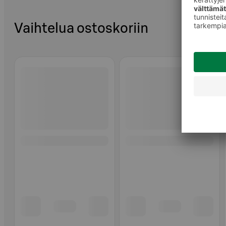
Vaihtelua ostoskoriin
Ohita listaus