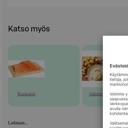
Katso myös
Ruokatori
Valmisruoka
Ladataan...