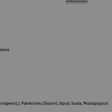
kinkkukiusaus
usaus
rageeni).), Palvikinkku (Suomi), Sipuli, Suola, Mustapippuri.