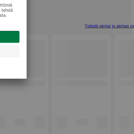
Valmiit ateriat ja aterian o