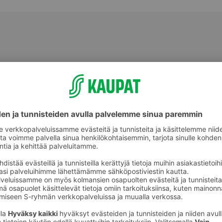
Valmiit ateriat ja aterian osat