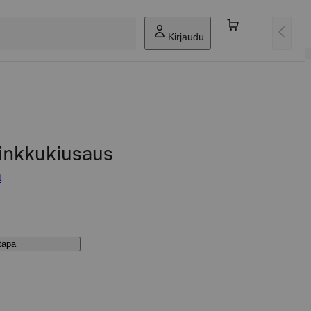
Kirjaudu
kinkkukiusaus
t
stapa