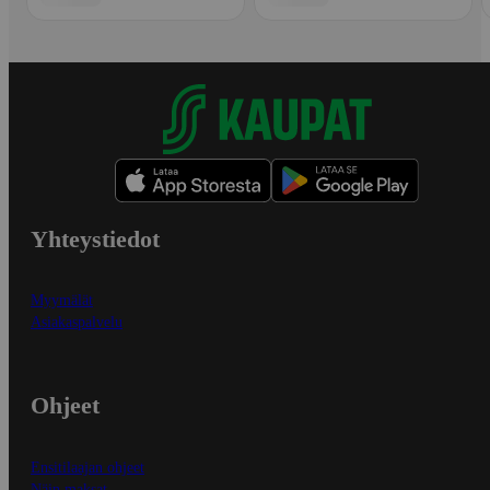
Yhteystiedot
Myymälät
Asiakaspalvelu
Ohjeet
Ensitilaajan ohjeet
Näin maksat