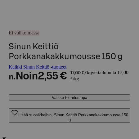
Ei valikoimassa
Sinun Keittiö
Porkkanakakkumousse 150 g
Kaikki Sinun Keittiö -tuotteet
vertailuhinta 17,00
Noin
2,55 €
17,00 €/kg
n.
€/kg
Valitse toimitustapa
Lisää suosikkeihin, Sinun Keittiö Porkkanakakkumousse 150
g