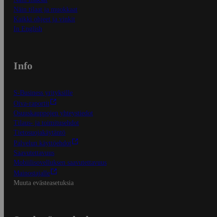
Näin tilaat ja muokkaat
Kaikki ohjeet ja vinkit
In English
Info
S-Business yrityksille
Oiva-raportit
Osuuskauppojen yhteystiedot
Tilaus- ja toimitusehdot
Tietosuojakäytäntö
Palvelun käyttöehdot
Saavutettavuus
Mobiilisovelluksen saavutettavuus
Mainostajalle
Muuta evästeasetuksia