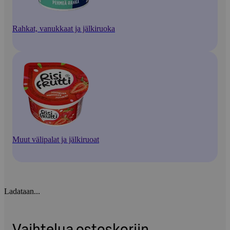
Rahkat, vanukkaat ja jälkiruoka
Muut välipalat ja jälkiruoat
Ladataan...
Vaihtelua ostoskoriin