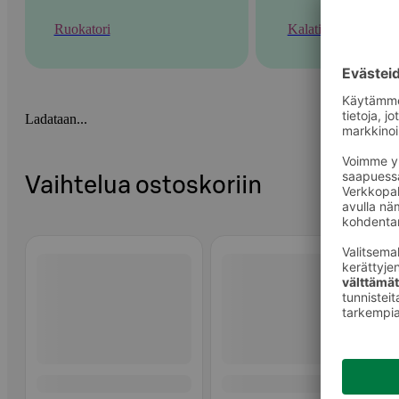
Ruokatori
Kalatiski
Ladataan...
Vaihtelua ostoskoriin
Ohita listaus