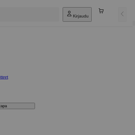
Kirjaudu
tteet
stapa