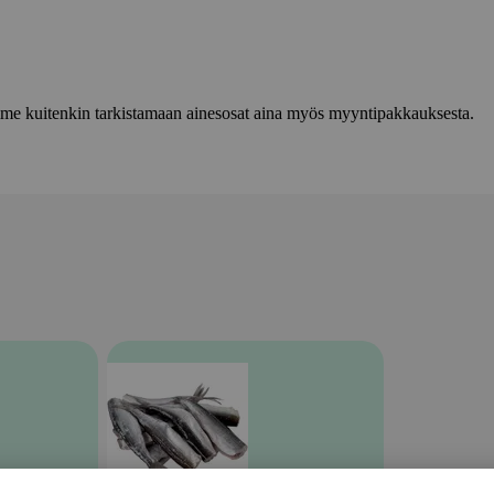
lemme kuitenkin tarkistamaan ainesosat aina myös myyntipakkauksesta.