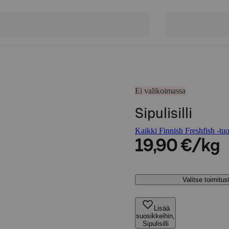
Ei valikoimassa
Sipulisilli
Kaikki Finnish Freshfish -tuo
19,90 €/kg
Valitse toimitu
Lisää
suosikkeihin,
Sipulisilli