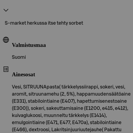
S-market herkussa itse tehty sorbet
Valmistusmaa
Suomi
Ainesosat
Vesi, SITRUUNApasta( tärkkelyssiirappi, sokeri, vesi,
aromit, sitruunamehu (2, 5%), happamuudensäätöaine
(E331), stabilointiaine (E407), hapettumisenestoaine
(E300)), sokeri, sakeuttamisaine (E1200, e415, e412),
kuivaglukoosi, muunneltu tärkkelys (E1414),
emulgointiaine (E471, E477, E470a), stabilointiaine
(E466), dextroosi, Lakritsinjuuriuutejauhe( Pakattu