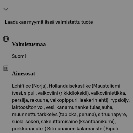
Laadukas myymälässä valmistettu tuote
Valmistusmaa
Suomi
Ainesosat
Lohifilee (Norja), Hollandaisekastike (Mausteliemi
(vesi, sipuli, valkoviini (rikkidioksidi), valkoviinietikka,
persilja, rakuuna, valkopippuri, laakerinlehti), rypsiöljy,
laktoositon voi, vesi, kanamunankeltuiasjauhe,
muunnettu tärkkelys (tapioka, peruna), sitruunapyre,
suola, sokeri, sakeuttamisaine (ksantaanikumi),
porkkanauute. ) Sitruunainen kalamauste ( Sipuli