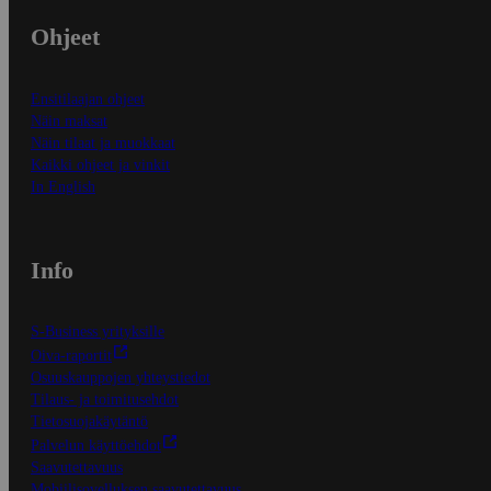
Ohjeet
Ensitilaajan ohjeet
Näin maksat
Näin tilaat ja muokkaat
Kaikki ohjeet ja vinkit
In English
Info
S-Business yrityksille
Oiva-raportit
Osuuskauppojen yhteystiedot
Tilaus- ja toimitusehdot
Tietosuojakäytäntö
Palvelun käyttöehdot
Saavutettavuus
Mobiilisovelluksen saavutettavuus