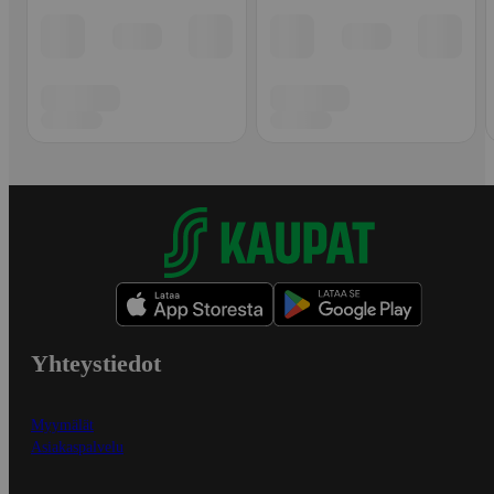
Yhteystiedot
Myymälät
Asiakaspalvelu