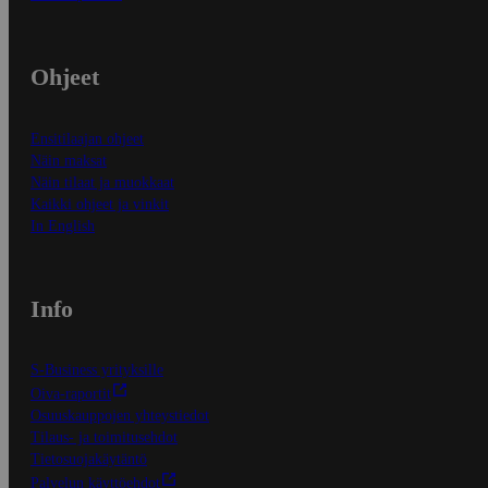
Ohjeet
Ensitilaajan ohjeet
Näin maksat
Näin tilaat ja muokkaat
Kaikki ohjeet ja vinkit
In English
Info
S-Business yrityksille
Oiva-raportit
Osuuskauppojen yhteystiedot
Tilaus- ja toimitusehdot
Tietosuojakäytäntö
Palvelun käyttöehdot