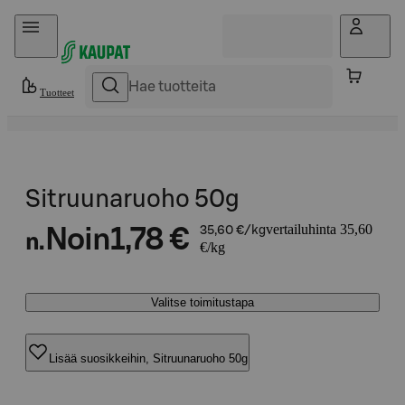
Hyppää sisältöön
Tuotteet
Sitruunaruoho 50g
vertailuhinta 35,60
Noin
1,78 €
35,60 €/kg
n.
€/kg
Valitse toimitustapa
Lisää suosikkeihin, Sitruunaruoho 50g