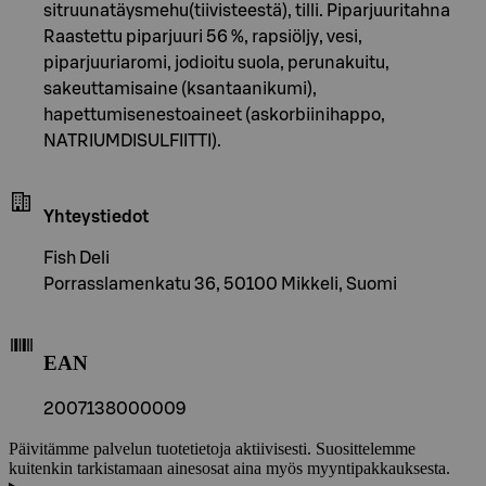
sitruunatäysmehu(tiivisteestä), tilli. Piparjuuritahna
Raastettu piparjuuri 56 %, rapsiöljy, vesi,
piparjuuriaromi, jodioitu suola, perunakuitu,
sakeuttamisaine (ksantaanikumi),
hapettumisenestoaineet (askorbiinihappo,
NATRIUMDISULFIITTI).
Yhteystiedot
Fish Deli
Porrasslamenkatu 36, 50100 Mikkeli, Suomi
EAN
2007138000009
Päivitämme palvelun tuotetietoja aktiivisesti. Suosittelemme
kuitenkin tarkistamaan ainesosat aina myös myyntipakkauksesta.