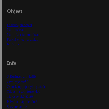
Ohjeet
Ensitilaajan ohjeet
Näin maksat
Näin tilaat ja muokkaat
Kaikki ohjeet ja vinkit
In English
Info
S-Business yrityksille
Oiva-raportit
Osuuskauppojen yhteystiedot
Tilaus- ja toimitusehdot
Tietosuojakäytäntö
Palvelun käyttöehdot
Saavutettavuus