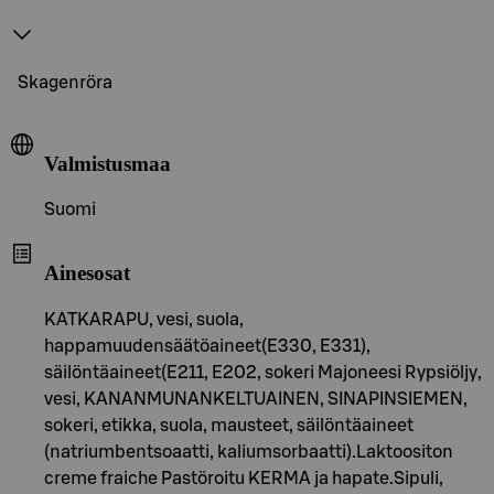
Skagenröra
Valmistusmaa
Suomi
Ainesosat
KATKARAPU, vesi, suola,
happamuudensäätöaineet(E330, E331),
säilöntäaineet(E211, E202, sokeri Majoneesi Rypsiöljy,
vesi, KANANMUNANKELTUAINEN, SINAPINSIEMEN,
sokeri, etikka, suola, mausteet, säilöntäaineet
(natriumbentsoaatti, kaliumsorbaatti).Laktoositon
creme fraiche Pastöroitu KERMA ja hapate.Sipuli,