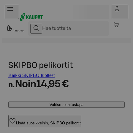
Hyppää sisältöön
Tuotteet
SKIPBO pelikortit
Kaikki SKIPBO-tuotteet
Noin
14,95 €
n.
Valitse toimitustapa
Lisää suosikkeihin, SKIPBO pelikortit