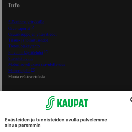
Info
S-Business yrityksille
Oiva-raportit
Osuuskauppojen yhteystiedot
Tilaus- ja toimitusehdot
Tietosuojakäytäntö
Palvelun käyttöehdot
Saavutettavuus
Mobiilisovelluksen saavutettavuus
Mainostajalle
Muuta evästeasetuksia
S-ryhmän palvelut
S-ryhmä
Asiakasomistajuus
Yhteishyvä Ruoka -sovellus