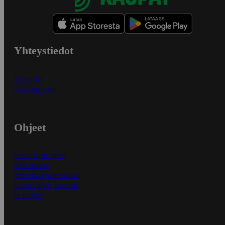
Yhteystiedot
Myymälät
Asiakaspalvelu
Ohjeet
Ensitilaajan ohjeet
Näin maksat
Näin tilaat ja muokkaat
Kaikki ohjeet ja vinkit
In English