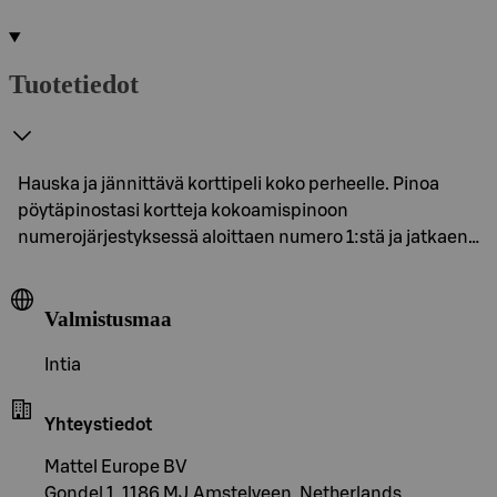
Tuotetiedot
Hauska ja jännittävä korttipeli koko perheelle. Pinoa
pöytäpinostasi kortteja kokoamispinoon
numerojärjestyksessä aloittaen numero 1:stä ja jatkaen…
Valmistusmaa
Intia
Yhteystiedot
Mattel Europe BV
Gondel 1, 1186 MJ Amstelveen, Netherlands