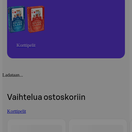
Korttipelit
Ladataan...
Vaihtelua ostoskoriin
Korttipelit
Ohita listaus