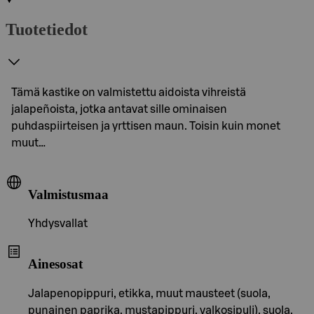
Tuotetiedot
Tämä kastike on valmistettu aidoista vihreistä
jalapeñoista, jotka antavat sille ominaisen
puhdaspiirteisen ja yrttisen maun. Toisin kuin monet
muut…
Valmistusmaa
Yhdysvallat
Ainesosat
Jalapenopippuri, etikka, muut mausteet (suola,
punainen paprika, mustapippuri, valkosipuli), suola,