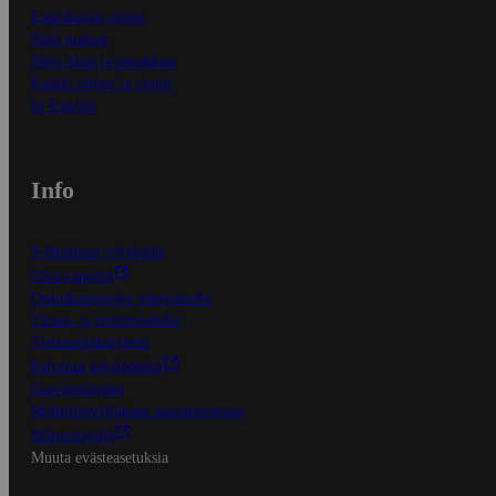
Ensitilaajan ohjeet
Näin maksat
Näin tilaat ja muokkaat
Kaikki ohjeet ja vinkit
In English
Info
S-Business yrityksille
Oiva-raportit
Osuuskauppojen yhteystiedot
Tilaus- ja toimitusehdot
Tietosuojakäytäntö
Palvelun käyttöehdot
Saavutettavuus
Mobiilisovelluksen saavutettavuus
Mainostajalle
Muuta evästeasetuksia