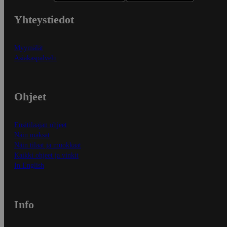
Yhteystiedot
Myymälät
Asiakaspalvelu
Ohjeet
Ensitilaajan ohjeet
Näin maksat
Näin tilaat ja muokkaat
Kaikki ohjeet ja vinkit
In English
Info