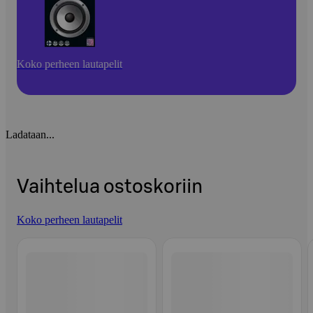
Koko perheen lautapelit
Ladataan...
Vaihtelua ostoskoriin
Koko perheen lautapelit
Ohita listaus