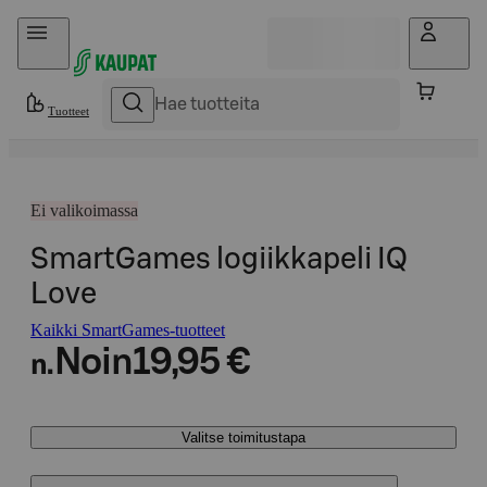
Hyppää sisältöön
Tuotteet
Ei valikoimassa
SmartGames logiikkapeli IQ
Love
Kaikki SmartGames-tuotteet
Noin
19,95 €
n.
Valitse toimitustapa