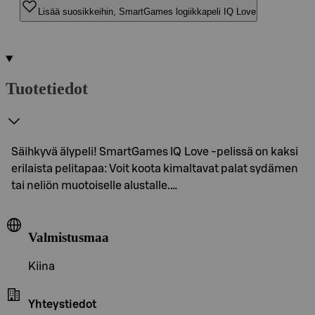
Lisää suosikkeihin, SmartGames logiikkapeli IQ Love
Tuotetiedot
Säihkyvä älypeli! SmartGames IQ Love -pelissä on kaksi
erilaista pelitapaa: Voit koota kimaltavat palat sydämen
tai neliön muotoiselle alustalle.…
Valmistusmaa
Kiina
Yhteystiedot