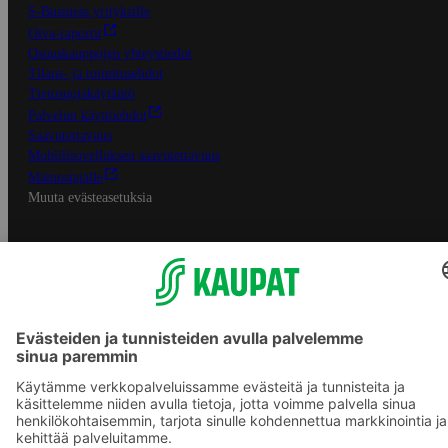
S-Business yrityksille
Oiva-raportit
Osuuskauppojen yhteystiedot
Tilaus- ja toimitusehdot
Tietosuojakäytäntö
Palvelun käyttöehdot
Saavutettavuus
Mobiilisovelluksen saavutettavuus
Mainostajalle
Muuta evästeasetuksia
S-ryhmän palvelut
S-ryhmä
Asiakasomistajuus
Yhteishyvä Ruoka -sovellus
S-ostoslista -sovellus
Prisma.fi
Sokos.fi