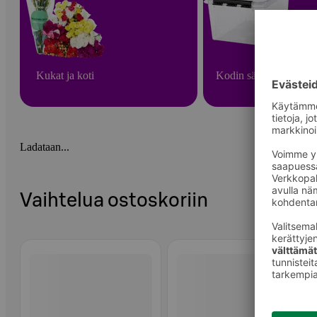
Kukat ja koti
Kodin säilytys
Ladataan...
Vaihtelua ostoskoriin
Ohita listaus