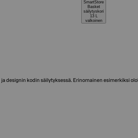
SmartStore
Basket
säilytyskori
13 L
valkoinen
n ja designin kodin säilytyksessä. Erinomainen esimerkiksi o