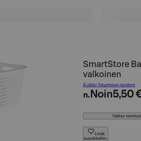
SmartStore Bas
valkoinen
Kaikki Smartstore-tuotteet
Noin
5,50 
n.
Valitse toimitu
Lisää
suosikkeihin,