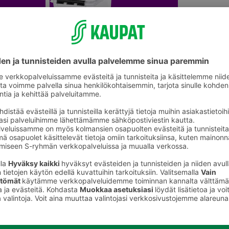
Säilytyslaatikot