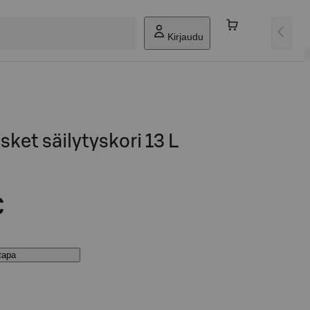
Kirjaudu
ket säilytyskori 13 L
€
stapa