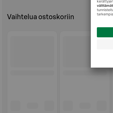
Vaihtelua ostoskoriin
Ohita listaus