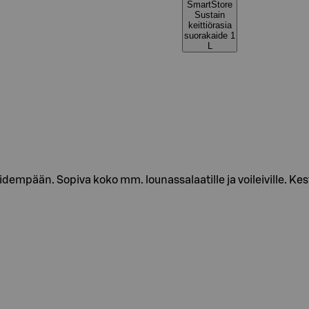
SmartStore
Sustain
keittiörasia
suorakaide 1
L
a pidempään. Sopiva koko mm. lounassalaatille ja voileiville