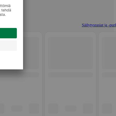
Säilytysrasiat ja -pur