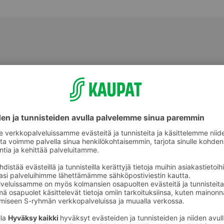
älineet
Säilytysrasiat ja -purkit