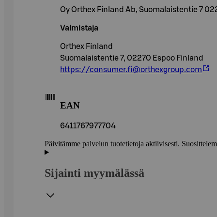
Oy Orthex Finland Ab, Suomalaistentie 7 0
Valmistaja
Orthex Finland
Suomalaistentie 7, 02270 Espoo Finland
https://consumer.fi@orthexgroup.com
EAN
6411767977704
Päivitämme palvelun tuotetietoja aktiivisesti. Suositte
Sijainti myymälässä