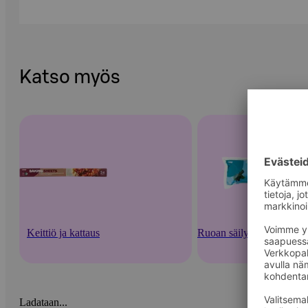
Katso myös
Keittiö ja kattaus
Ruoan säilytysastiat ja -v
Ladataan...