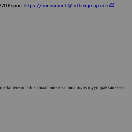
2270 Espoo,
https://consumer.fi@orthexgroup.com
lemme kuitenkin tarkistamaan ainesosat aina myös myyntipakkauksesta.