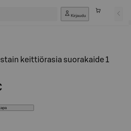
Kirjaudu
tain keittiörasia suorakaide 1
€
stapa