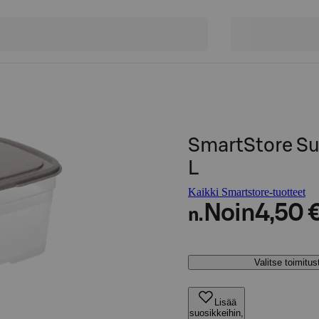
SmartStore Sus
L
Kaikki Smartstore-tuotteet
Noin
4,50 
n.
Valitse toimitu
Lisää
suosikkeihin,