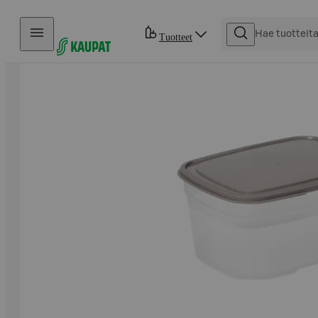
Hyppää sisältöön
Tuotteet