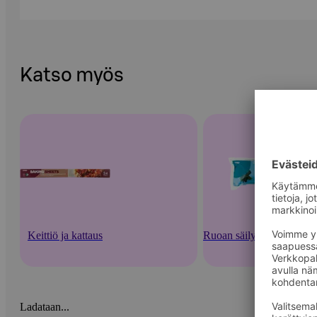
Katso myös
Keittiö ja kattaus
Ruoan säilytysastiat ja -v
Ladataan...