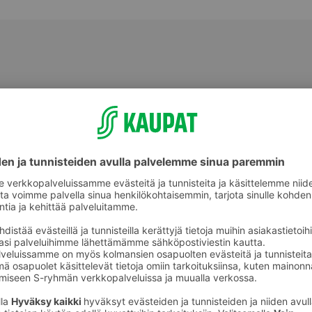
älineet
Pakastepussit