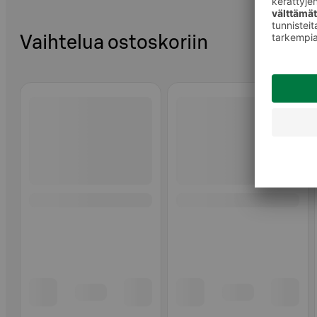
Vaihtelua ostoskoriin
Ohita listaus