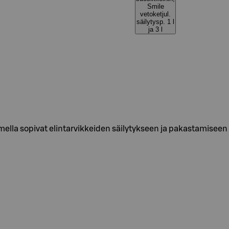
Smile
vetoketjul.
säilytysp. 1 l
ja 3 l
imella sopivat elintarvikkeiden säilytykseen ja pakastamiseen