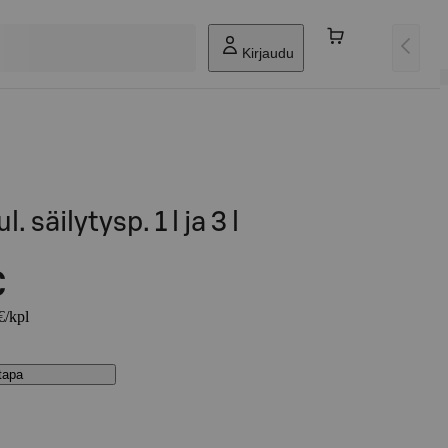
Kirjaudu
. säilytysp. 1 l ja 3 l
€
€/kpl
stapa