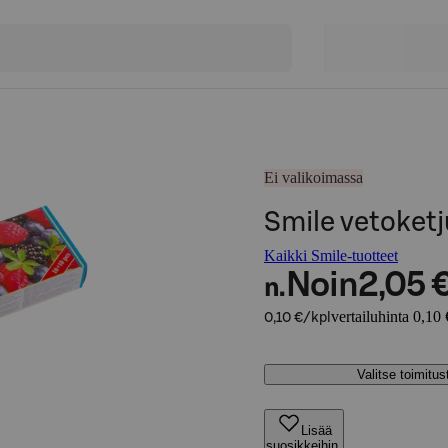
Ei valikoimassa
Smile vetoketjul
Kaikki Smile-tuotteet
Noin
2,05 
n.
vertailuhinta 0,10 
0,10 €/kpl
Valitse toimitu
Lisää
suosikkeihin,