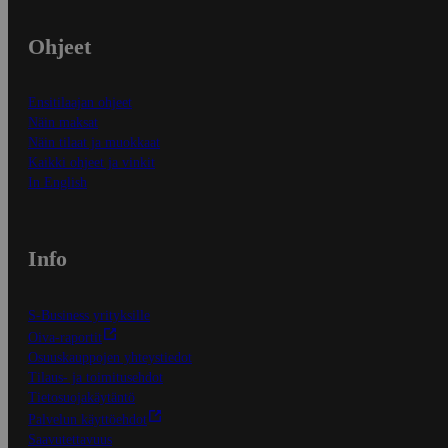
Ohjeet
Ensitilaajan ohjeet
Näin maksat
Näin tilaat ja muokkaat
Kaikki ohjeet ja vinkit
In English
Info
S-Business yrityksille
Oiva-raportit
Osuuskauppojen yhteystiedot
Tilaus- ja toimitusehdot
Tietosuojakäytäntö
Palvelun käyttöehdot
Saavutettavuus