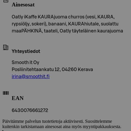
Ainesosat
Oatly iKaffe KAURAjuoma churros (vesi, KAURA,
rypsiöljy, sokeri), banaani, KAURAhiutale, suolattu
maaPÄHKINÄ, taateli, Oatly täyteläinen kaurajuoma
Yhteystiedot
Smooth it Oy
Posliinitehtaankatu 12, 04260 Kerava
irina@smoothit.fi
EAN
6430076661272
Päivitämme palvelun tuotetietoja aktiivisesti. Suosittelemme
kuitenkin tarkistamaan ainesosat aina myös myyntipakkauksesta.