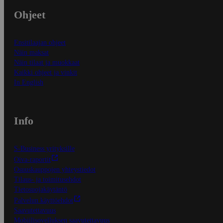
Ohjeet
Ensitilaajan ohjeet
Näin maksat
Näin tilaat ja muokkaat
Kaikki ohjeet ja vinkit
In English
Info
S-Business yrityksille
Oiva-raportit
Osuuskauppojen yhteystiedot
Tilaus- ja toimitusehdot
Tietosuojakäytäntö
Palvelun käyttöehdot
Saavutettavuus
Mobiilisovelluksen saavutettavuus