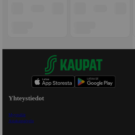
Yhteystiedot
Myymälät
Asiakaspalvelu