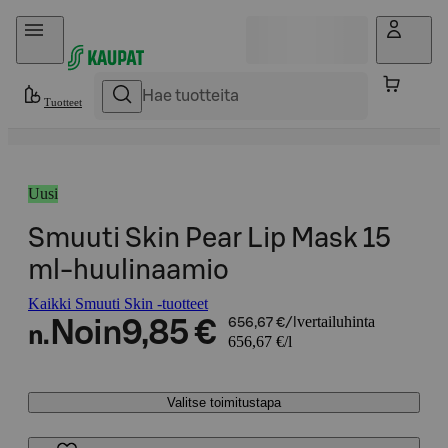
Hyppää sisältöön
Tuotteet
Uusi
Smuuti Skin Pear Lip Mask 15
ml-huulinaamio
Kaikki Smuuti Skin -tuotteet
vertailuhinta
Noin
9,85 €
656,67 €/l
n.
656,67 €/l
Valitse toimitustapa