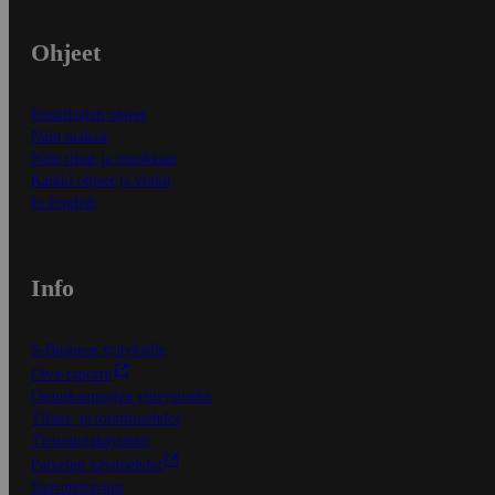
Ohjeet
Ensitilaajan ohjeet
Näin maksat
Näin tilaat ja muokkaat
Kaikki ohjeet ja vinkit
In English
Info
S-Business yrityksille
Oiva-raportit
Osuuskauppojen yhteystiedot
Tilaus- ja toimitusehdot
Tietosuojakäytäntö
Palvelun käyttöehdot
Saavutettavuus