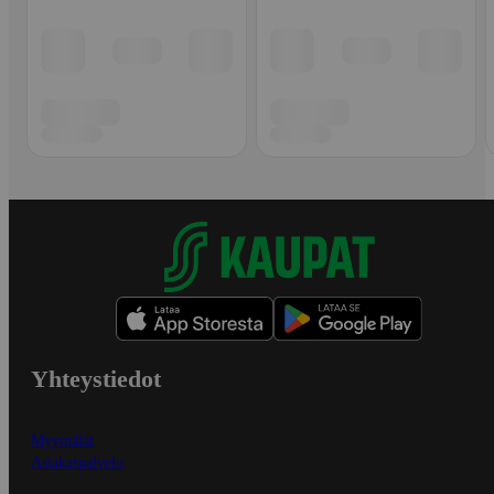
Yhteystiedot
Myymälät
Asiakaspalvelu