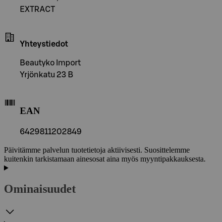
EXTRACT
Yhteystiedot
Beautyko Import
Yrjönkatu 23 B
EAN
6429811202849
Päivitämme palvelun tuotetietoja aktiivisesti. Suosittelemme
kuitenkin tarkistamaan ainesosat aina myös myyntipakkauksesta.
Ominaisuudet