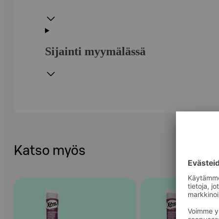
Sijainti myymälässä
Katso myös