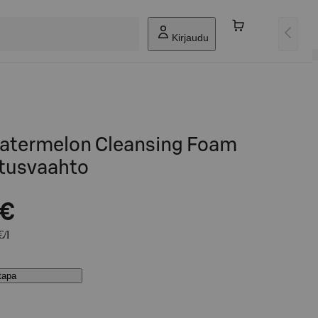
Kirjaudu
atermelon Cleansing Foam
tusvaahto
 €
€/l
stapa