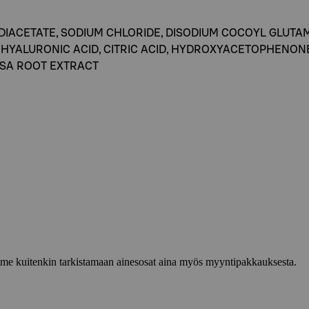
IACETATE, SODIUM CHLORIDE, DISODIUM COCOYL GLUTAMA
 HYALURONIC ACID, CITRIC ACID, HYDROXYACETOPHENON
OSA ROOT EXTRACT
lemme kuitenkin tarkistamaan ainesosat aina myös myyntipakkauksesta.