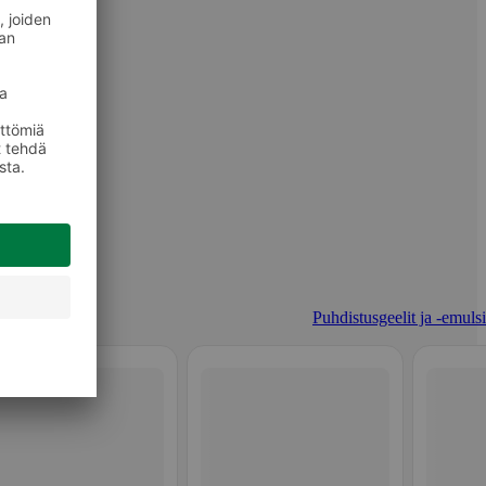
Puhdistusgeelit ja -emulsi