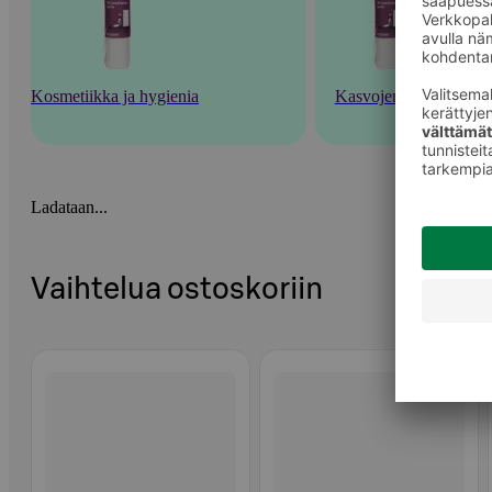
Kosmetiikka ja hygienia
Kasvojenhoito
Ladataan...
Vaihtelua ostoskoriin
Ohita listaus