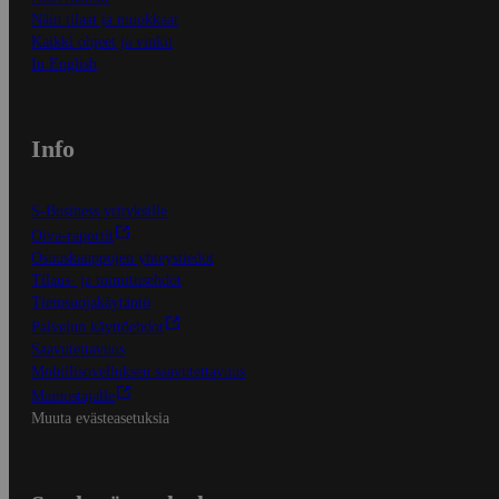
Näin tilaat ja muokkaat
Kaikki ohjeet ja vinkit
In English
Info
S-Business yrityksille
Oiva-raportit
Osuuskauppojen yhteystiedot
Tilaus- ja toimitusehdot
Tietosuojakäytäntö
Palvelun käyttöehdot
Saavutettavuus
Mobiilisovelluksen saavutettavuus
Mainostajalle
Muuta evästeasetuksia