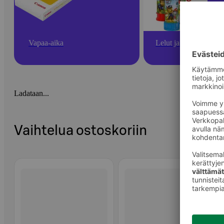
Vapaa-aika
Lelut ja pelit
Ladataan...
Vaihtelua ostoskoriin
Ohita listaus