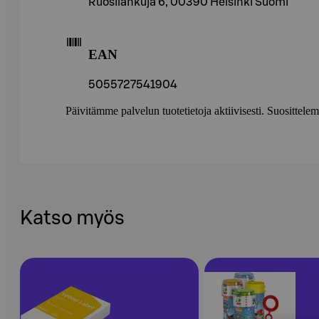
Ruosilankuja 6, 00390 Helsinki Suomi
EAN
5055727541904
Päivitämme palvelun tuotetietoja aktiivisesti. Suositte
Katso myös