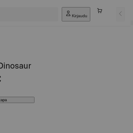
Kirjaudu
Dinosaur
€
stapa