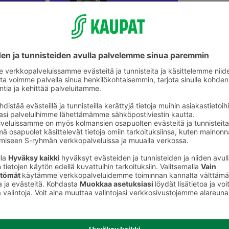
Koko perheen lautapelit