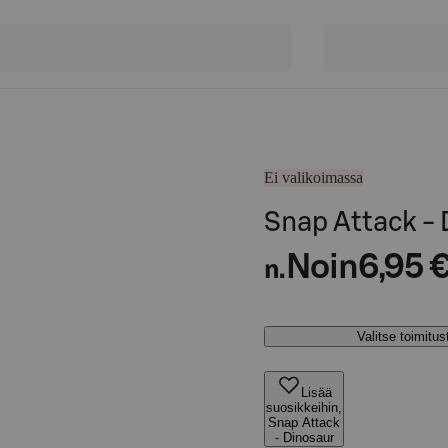
Ei valikoimassa
Snap Attack - 
Noin
6,95 
n.
Valitse toimitu
Lisää
suosikkeihin,
Snap Attack
- Dinosaur