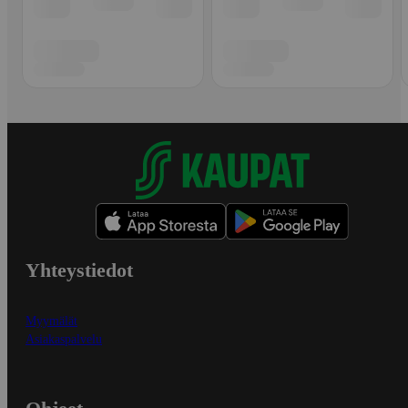
Yhteystiedot
Myymälät
Asiakaspalvelu