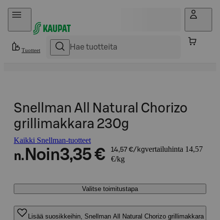
Hyppää sisältöön
Tuotteet
Snellman All Natural Chorizo
grillimakkara 230g
Kaikki Snellman-tuotteet
vertailuhinta 14,57
Noin
3,35 €
14,57 €/kg
n.
€/kg
Valitse toimitustapa
Lisää suosikkeihin, Snellman All Natural Chorizo grillimakkara