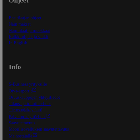
Ohjeet
Ensitilaajan ohjeet
Näin maksat
Näin tilaat ja muokkaat
Kaikki ohjeet ja vinkit
In English
Info
S-Business yrityksille
Oiva-raportit
Osuuskauppojen yhteystiedot
Tilaus- ja toimitusehdot
Tietosuojakäytäntö
Palvelun käyttöehdot
Saavutettavuus
Mobiilisovelluksen saavutettavuus
Mainostajalle