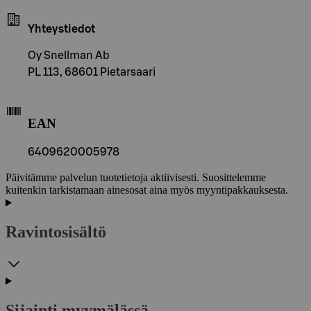
Yhteystiedot
Oy Snellman Ab
PL 113, 68601 Pietarsaari
EAN
6409620005978
Päivitämme palvelun tuotetietoja aktiivisesti. Suosittelemme
kuitenkin tarkistamaan ainesosat aina myös myyntipakkauksesta.
Ravintosisältö
Sijainti myymälässä