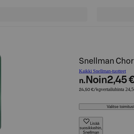
Snellman Chor
Kaikki Snellman-tuotteet
Noin
2,45 
n.
vertailuhinta 24,
24,50 €/kg
Valitse toimitu
Lisää
suosikkeihin,
Snellman