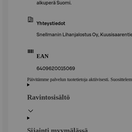
alkuperä Suomi.
Yhteystiedot
Snellmanin Lihanjalostus Oy, Kuusisaarentie
EAN
6409620015069
Päivitämme palvelun tuotetietoja aktiivisesti. Suositte
Ravintosisältö
Sijainti myymälässä