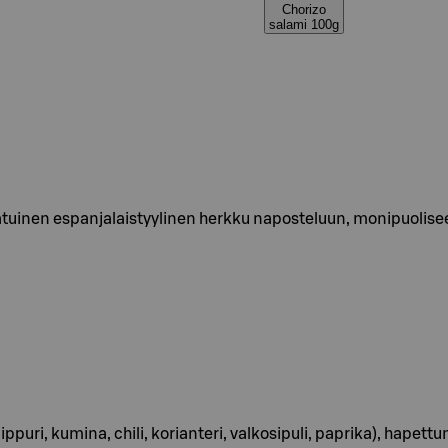
Chorizo
salami 100g
tuinen espanjalaistyylinen herkku naposteluun, monipuoliseen
ppuri, kumina, chili, korianteri, valkosipuli, paprika), hapet