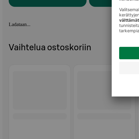
Ladataan...
Vaihtelua ostoskoriin
Ohita listaus