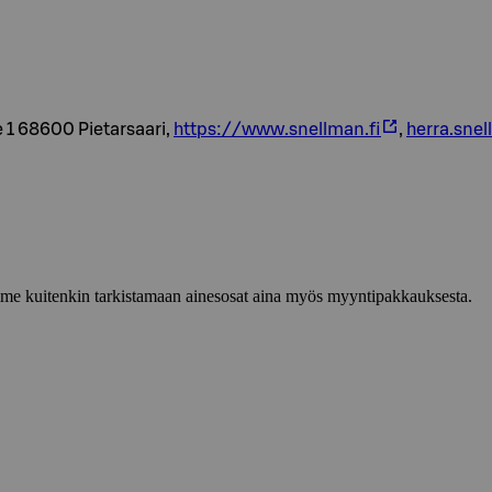
 1 68600 Pietarsaari,
https://www.snellman.fi
,
herra.sne
lemme kuitenkin tarkistamaan ainesosat aina myös myyntipakkauksesta.