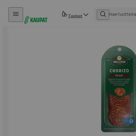
Hyppää sisältöön
Tuotteet