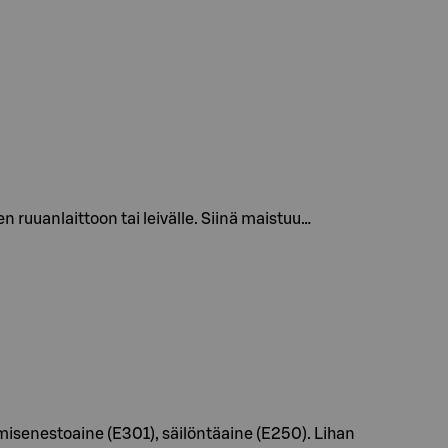
 ruuanlaittoon tai leivälle. Siinä maistuu…
tumisenestoaine (E301), säilöntäaine (E250). Lihan