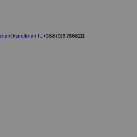
llman@snellman.fi
, +358 (0)6 7866111