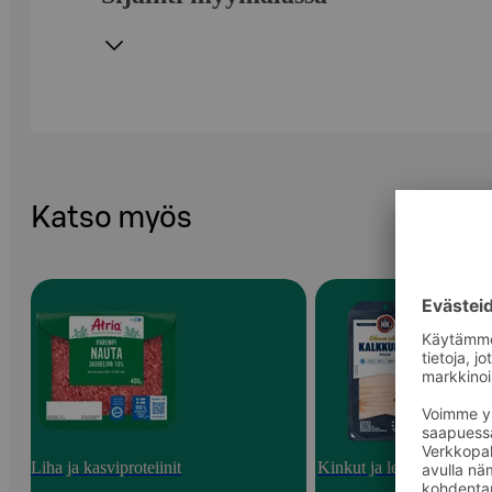
Katso myös
Liha ja kasviproteiinit
Kinkut ja leikkeleet