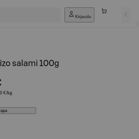
Kirjaudu
izo salami 100g
€
50 €/kg
stapa