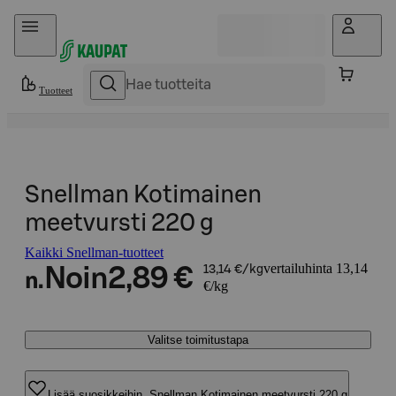
Hyppää sisältöön
Tuotteet
Snellman Kotimainen
meetvursti 220 g
Kaikki Snellman-tuotteet
vertailuhinta 13,14
Noin
2,89 €
13,14 €/kg
n.
€/kg
Valitse toimitustapa
Lisää suosikkeihin, Snellman Kotimainen meetvursti 220 g