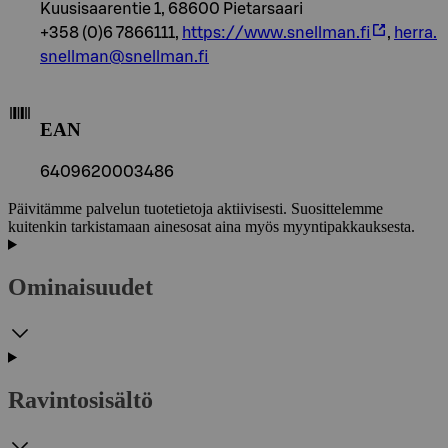
Kuusisaarentie 1, 68600 Pietarsaari
+358 (0)6 7866111,
https://www.snellman.fi
,
herra.
snellman@snellman.fi
EAN
6409620003486
Päivitämme palvelun tuotetietoja aktiivisesti. Suosittelemme
kuitenkin tarkistamaan ainesosat aina myös myyntipakkauksesta.
Ominaisuudet
Ravintosisältö