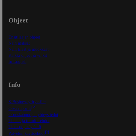
Ohjeet
Ensitilaajan ohjeet
Näin maksat
Näin tilaat ja muokkaat
Kaikki ohjeet ja vinkit
In English
Info
S-Business yrityksille
Oiva-raportit
Osuuskauppojen yhteystiedot
Tilaus- ja toimitusehdot
Tietosuojakäytäntö
Palvelun käyttöehdot