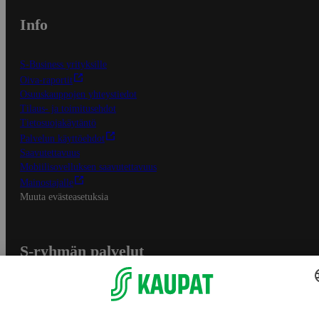
Info
S-Business yrityksille
Oiva-raportit
Osuuskauppojen yhteystiedot
Tilaus- ja toimitusehdot
Tietosuojakäytäntö
Palvelun käyttöehdot
Saavutettavuus
Mobiilisovelluksen saavutettavuus
Mainostajalle
Muuta evästeasetuksia
S-ryhmän palvelut
S-ryhmä
Asiakasomistajuus