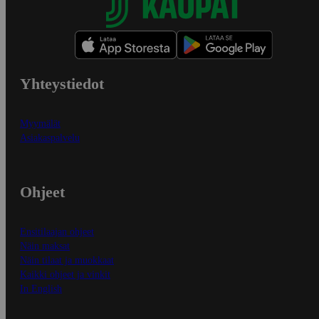
Yhteystiedot
Myymälät
Asiakaspalvelu
Ohjeet
Ensitilaajan ohjeet
Näin maksat
Näin tilaat ja muokkaat
Kaikki ohjeet ja vinkit
In English