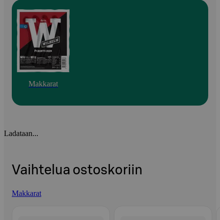
Makkarat
Ladataan...
Vaihtelua ostoskoriin
Makkarat
Ohita listaus