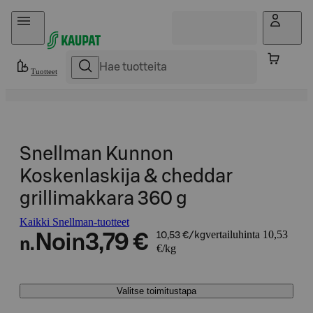
Hyppää sisältöön
Tuotteet
Snellman Kunnon
Koskenlaskija & cheddar
grillimakkara 360 g
Kaikki Snellman-tuotteet
vertailuhinta 10,53
Noin
3,79 €
10,53 €/kg
n.
€/kg
Valitse toimitustapa