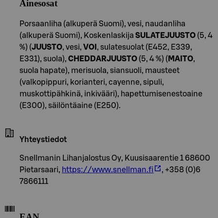
Ainesosat
Porsaanliha (alkuperä Suomi), vesi, naudanliha
(alkuperä Suomi), Koskenlaskija
SULATEJUUSTO
(5, 4
%) (
JUUSTO
, vesi,
VOI
, sulatesuolat (E452, E339,
E331), suola),
CHEDDARJUUSTO
(5, 4 %) (
MAITO
,
suola hapate), merisuola, siansuoli, mausteet
(valkopippuri, korianteri, cayenne, sipuli,
muskottipähkinä, inkivääri), hapettumisenestoaine
(E300), säilöntäaine (E250).
Yhteystiedot
Snellmanin Lihanjalostus Oy, Kuusisaarentie 1 68600
Pietarsaari,
https://www.snellman.fi
, +358 (0)6
7866111
EAN