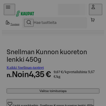
Hyppää sisältöön
Tuotteet
Snellman Kunnon kuoreton
lenkki 450g
Kaikki Snellman-tuotteet
vertailuhinta 9,67
Noin
4,35 €
9,67 €/kg
n.
€/kg
Valitse toimitustapa
Lisää suosikkeihin, Snellman Kunnon kuoreton lenkki 450g