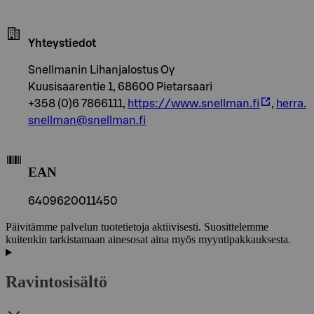
Yhteystiedot
Snellmanin Lihanjalostus Oy
Kuusisaarentie 1, 68600 Pietarsaari
+358 (0)6 7866111,
https://www.snellman.fi
,
herra.
snellman@snellman.fi
EAN
6409620011450
Päivitämme palvelun tuotetietoja aktiivisesti. Suosittelemme
kuitenkin tarkistamaan ainesosat aina myös myyntipakkauksesta.
Ravintosisältö