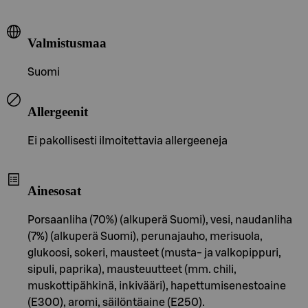
Valmistusmaa
Suomi
Allergeenit
Ei pakollisesti ilmoitettavia allergeeneja
Ainesosat
Porsaanliha (70%) (alkuperä Suomi), vesi, naudanliha
(7%) (alkuperä Suomi), perunajauho, merisuola,
glukoosi, sokeri, mausteet (musta- ja valkopippuri,
sipuli, paprika), mausteuutteet (mm. chili,
muskottipähkinä, inkivääri), hapettumisenestoaine
(E300), aromi, säilöntäaine (E250).