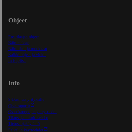
Ohjeet
Ensitilaajan ohjeet
Näin maksat
Näin tilaat ja muokkaat
Kaikki ohjeet ja vinkit
In English
Info
S-Business yrityksille
Oiva-raportit
Osuuskauppojen yhteystiedot
Tilaus- ja toimitusehdot
Tietosuojakäytäntö
Palvelun käyttöehdot