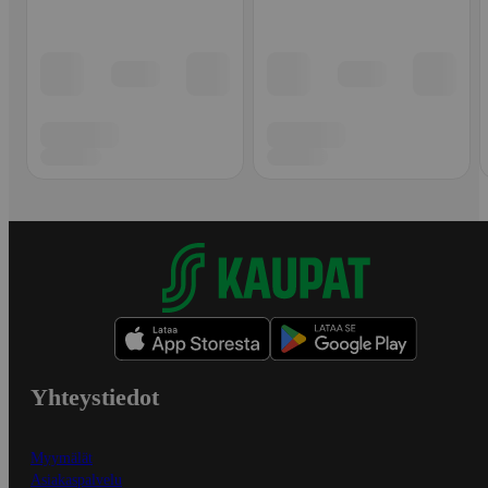
Yhteystiedot
Myymälät
Asiakaspalvelu