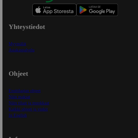
Yhteystiedot
Myymälät
Asiakaspalvelu
Ohjeet
Ensitilaajan ohjeet
Näin maksat
Näin tilaat ja muokkaat
Kaikki ohjeet ja vinkit
In English