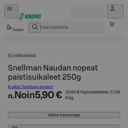
Hyppää sisältöön
Tuotteet
Ei valikoimassa
Snellman Naudan nopeat
paistisuikaleet 250g
Kaikki Snellman-tuotteet
vertailuhinta 23,60
Noin
5,90 €
23,60 €/kg
n.
€/kg
Valitse toimitustapa