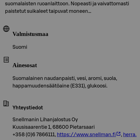
suomalaisten ruoanlaittoon. Nopeasti ja vaivattomasti
paistetut suikaleet taipuvat moneen…
Valmistusmaa
Suomi
Ainesosat
Suomalainen naudanpaisti, vesi, aromi, suola,
happamuudensäätöaine (E331), glukoosi.
Yhteystiedot
Snellmanin Lihanjalostus Oy
Kuusisaarentie 1, 68600 Pietarsaari
+358 (0)6 7866111,
https://www.snellman.fi
,
herra.