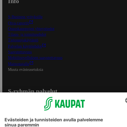
Info
S-Business yrityksille
Oiva-raportit
Osuuskauppojen yhteystiedot
Tilaus- ja toimitusehdot
Tietosuojakäytäntö
Palvelun käyttöehdot
Saavutettavuus
Mobiilisovelluksen saavutettavuus
Mainostajalle
Muuta evästeasetuksia
S-ryhmän palvelut
S-ryhmä
Asiakasomistajuus
Yhteishyvä Ruoka -sovellus
S-ostoslista -sovellus