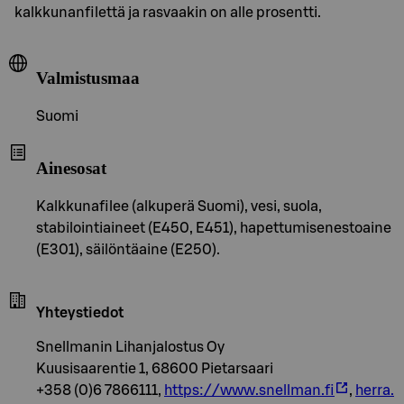
kalkkunanfilettä ja rasvaakin on alle prosentti.
Valmistusmaa
Suomi
Ainesosat
Kalkkunafilee (alkuperä Suomi), vesi, suola,
stabilointiaineet (E450, E451), hapettumisenestoaine
(E301), säilöntäaine (E250).
Yhteystiedot
Snellmanin Lihanjalostus Oy
Kuusisaarentie 1, 68600 Pietarsaari
+358 (0)6 7866111,
https://www.snellman.fi
,
herra.