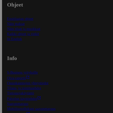
Ohjeet
Ensitilaajan ohjeet
Näin maksat
Näin tilaat ja muokkaat
Kaikki ohjeet ja vinkit
In English
Info
S-Business yrityksille
Oiva-raportit
Osuuskauppojen yhteystiedot
Tilaus- ja toimitusehdot
Tietosuojakäytäntö
Palvelun käyttöehdot
Saavutettavuus
Mobiilisovelluksen saavutettavuus