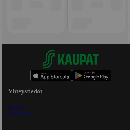
Yhteystiedot
Myymälät
Asiakaspalvelu