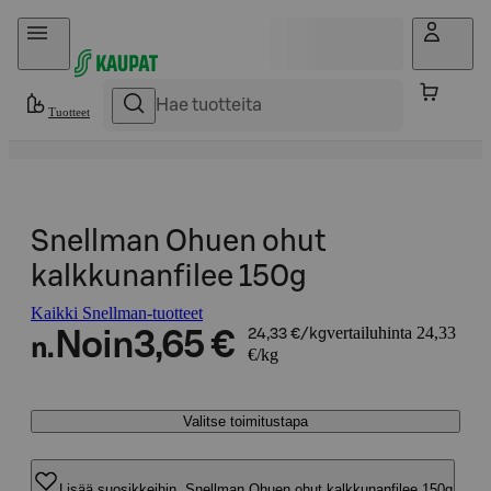
Hyppää sisältöön
Tuotteet
Snellman Ohuen ohut
kalkkunanfilee 150g
Kaikki Snellman-tuotteet
vertailuhinta 24,33
Noin
3,65 €
24,33 €/kg
n.
€/kg
Valitse toimitustapa
Lisää suosikkeihin, Snellman Ohuen ohut kalkkunanfilee 150g